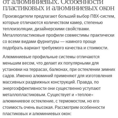
от алюминиевых. Особенности
пластиковых и алюминиевых окон
Производители предлагают больший выбор ПВХ-систем,
которые отличаются количеством камер, степенью
Окна к работам
Окна по госту
теплоизоляции, дизайнерскими свойствами.
Металлопластиковые профили совместимы практически
со всеми видами фурнитуры — намного проще
подобрать вариант требуемого качества и стоимости.
Материалы для
Окна из поликарбоната
раздвижных окон
Алюминиевые профильные системы отличаются
меньшим весом, что делает их популярными для
установки на террасах, балконах, при остеклении зимних
садов. Именно алюминий применяют для изготовления
Уход за раздвижными
Алюминиевый балкон
массивных раздвижных конструкций. Правда, по
окнами
энергоэффективности они существенно уступают
металлопластиковым. Существует и «теплое»
алюминиевое остекление, с термомостом, но его
Окна с раздвижными
стоимость очень высокая. Рассмотрим особенности
Окна в квартиру
створками
пластиковых и алюминиевых окон: