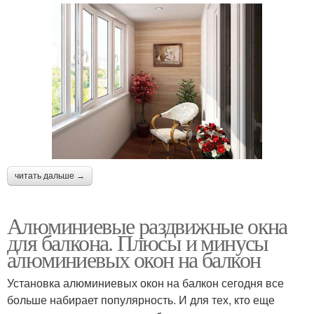
Стеклопакеты для
Балконные окна
балкона
Окна по материалу
Распашные окна
читать дальше →
Холодные окна
Окна на лоджию
Алюминиевые раздвижные окна
для балкона. Плюсы и минусы
алюминиевых окон на балкон
Вертикально-
Сдвижные окна
Установка алюминиевых окон на балкон сегодня все
подъемные окна
больше набирает популярность. И для тех, кто еще