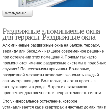
Окна по госту
Окна из поликарбоната
читать дальше →
Раздвижные алюминиевые окна
для террасы. Раздвижные окна
Материалы для
Уход за раздвижными
раздвижных окон
окнами
Алюминиевые раздвижные окна на балкон, террасу,
веранду или беседку - изящное современное решение
при остеклении этих помещений. Почему так часто
Окна с раздвижными
применяются именно раздвижные системы в подобных
Окна в квартиру
створками
случаях? По нескольким причинам. Во-первых,
раздвижной механизм позволяет экономить каждый
сантиметр площади. Во-вторых, эти окна просты в
эксплуатации и в уходе. В-третьих, заказчиков
Окна на лоджии
привлекает долговечность и неприхотливость систем.
Это универсальное остекление, которое
устанавливается как в квартирах и частных домах, так и