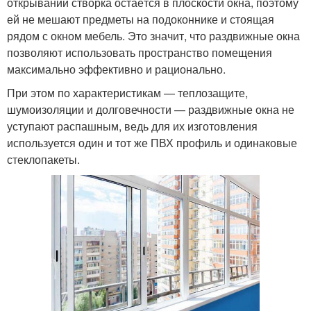
открывании створка остаётся в плоскости окна, поэтому
ей не мешают предметы на подоконнике и стоящая
рядом с окном мебель. Это значит, что раздвижные окна
Раздвижное остекление
Раздвижные двери
позволяют использовать пространство помещения
максимально эффективно и рационально.
При этом по характеристикам — теплозащите,
Окна с подъемными
шумоизоляции и долговечности — раздвижные окна не
Американские окна
створками
уступают распашным, ведь для их изготовления
используется один и тот же ПВХ профиль и одинаковые
стеклопакеты.
Стеклопакеты для
раздвижного
Цены на окна
остекления
Раздвижные
Окна к работам
устройства