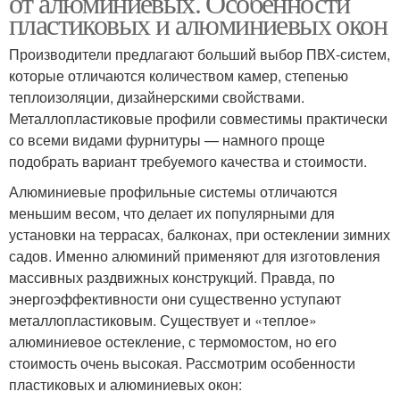
от алюминиевых. Особенности
пластиковых и алюминиевых окон
Производители предлагают больший выбор ПВХ-систем,
которые отличаются количеством камер, степенью
Окна на балкон
Раздвижные системы
теплоизоляции, дизайнерскими свойствами.
Металлопластиковые профили совместимы практически
со всеми видами фурнитуры — намного проще
подобрать вариант требуемого качества и стоимости.
Окна на балконе
Окна для террасы
Алюминиевые профильные системы отличаются
меньшим весом, что делает их популярными для
установки на террасах, балконах, при остеклении зимних
садов. Именно алюминий применяют для изготовления
Окна для беседки
Окна на веранду
массивных раздвижных конструкций. Правда, по
энергоэффективности они существенно уступают
металлопластиковым. Существует и «теплое»
алюминиевое остекление, с термомостом, но его
Створки с раздвижным
стоимость очень высокая. Рассмотрим особенности
Окна для веранды
открыванием
пластиковых и алюминиевых окон: