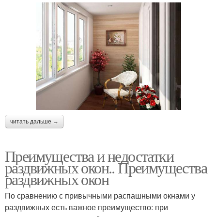
Окна для террас
Теплые окна
Раздвижные
Окна на лоджию
конструкции
читать дальше →
Окна в квартире
Окна для балконов
Преимущества и недостатки
раздвижных окон.. Преимущества
раздвижных окон
Балконные окна
Окна по материалу
По сравнению с привычными распашными окнами у
раздвижных есть важное преимущество: при