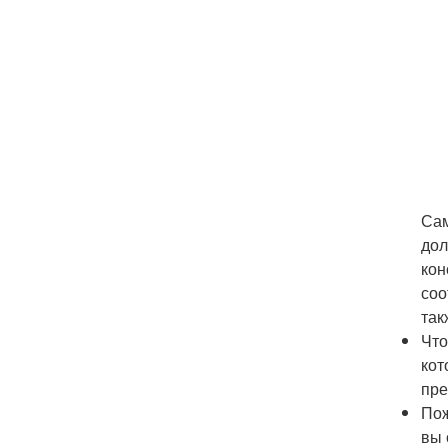
Сам
дол
кон
соо
так
Что
кот
пре
Пож
вы 