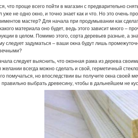
ся, что проще всего пойти в магазин с предварительно снят
 уже не одно окно, и точно знает как и что. Но это очень п
риментов мастер? Для начала при продумывании как сделат
з какого материала оно будет, ведь этого зависит много – п
рукции в целом. Помимо этого, сорта деревьев разные, а зна
му следует задуматься – ваши окна будут лишь промежуточ
вечными?
ачала следует выяснить, что оконная рама из дерева свои
и желании всегда можно сделать и свой, герметичный стекл
го помучаться, но впоследствии вы получите окна своей ме
 правильно выбрать древесину, чтобы в дальнейшем не куса