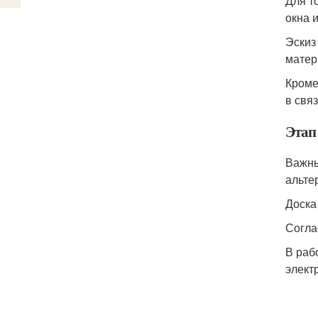
Для т
окна 
Эскиз
матер
Кроме 
в свя
Этап 
Важны
альте
Доска
Согла
В раб
элект