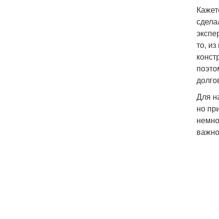
Кажет
сделал
экспе
то, и
конст
поэто
долго
Для н
но пр
немно
важно