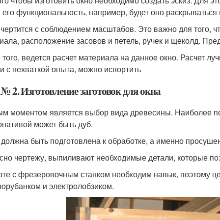
ого чтобы изготовить окно необходимо создать эскиз. Для э
и его функциональность, например, будет оно раскрываться 
 чертится с соблюдением масштабов. Это важно для того, ч
иала, расположение засовов и петель, ручек и щеколд. Пр
того, ведется расчет материала на данное окно. Расчет лучш
зи с нехваткой опыта, можно испортить
№ 2. Изготовление заготовок для окна
м моментом является выбор вида древесины. Наиболее поп
рнативой может быть дуб.
 должна быть подготовлена к обработке, а именно просуше
сно чертежу, выпиливают необходимые детали, которые поз
оте с фрезеровочным станком необходим навык, поэтому ц
рорубанком и электролобзиком.