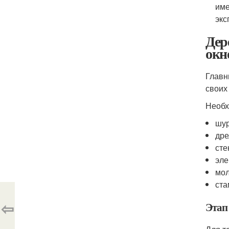
име
экс
Дер
окн
Главн
своих
Необх
шур
дре
сте
эле
мол
ста
⇦
Этап