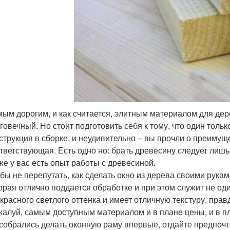
ым дорогим, и как считается, элитным материалом для де
говечный. Но стоит подготовить себя к тому, что один толь
струкция в сборке, и неудивительно – вы прочли о преимуще
тветствующая. Есть одно но: брать древесину следует лишь 
же у вас есть опыт работы с древесиной.
бы не перепутать, как сделать окно из дерева своими рукам
орая отлично поддается обработке и при этом служит не оди
красного светлого оттенка и имеет отличную текстуру, пра
алуй, самым доступным материалом и в плане цены, и в п
собрались делать оконную раму впервые, отдайте предпочт