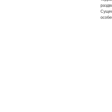
раздв
Сущес
особе