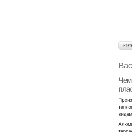
читат
Вас
Чем
пла
Произ
тепло
видам
Алюми
терра