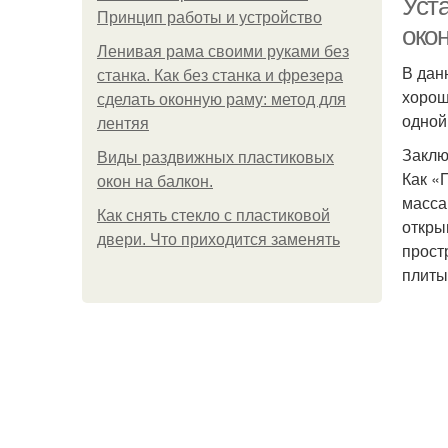
Уст
Принцип работы и устройство
окон
Ленивая рама своими руками без
В дан
станка. Как без станка и фрезера
хорош
сделать оконную раму: метод для
одной
лентяя
Заклю
Виды раздвижных пластиковых
Как «
окон на балкон.
масса
Как снять стекло с пластиковой
откры
двери. Что приходится заменять
прост
плиты