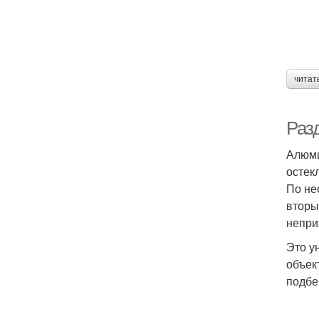
читат
Раз
Алюми
остек
По не
вторы
непри
Это у
объек
подбе