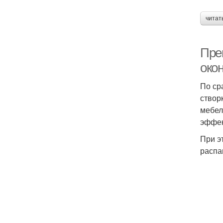
читат
Пре
око
По ср
створ
мебел
эффек
При э
распа