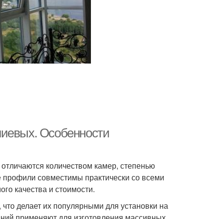
ниевых. Особенности
отличаются количеством камер, степенью
е профили совместимы практически со всеми
го качества и стоимости.
то делает их популярными для установки на
миний применяют для изготовления массивных