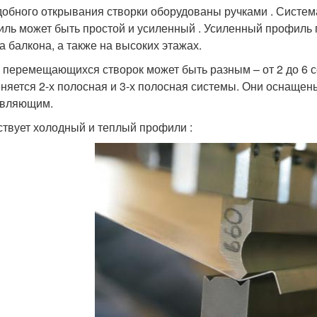
добного открывания створки оборудованы ручками . Систе
ль может быть простой и усиленный . Усиленный профиль 
а балкона, а также на высоких этажах.
 перемещающихся створок может быть разным – от 2 до 6 с
няется 2-х полосная и 3-х полосная системы. Они оснащен
авляющим.
твует холодный и теплый профили :