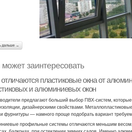
ь дальше →
 может заинтересовать
 отличаются пластиковые окна от алюми
стиковых и алюминиевых окон
водители предлагают больший выбор ПВХ-систем, которые 
изоляции, дизайнерскими свойствами. Металлопластиковы
и фурнитуры — намного проще подобрать вариант требуемо
ниевые профильные системы отличаются меньшим весом, ч
сах, балконах, при остеклении зимних садов. Именно алю