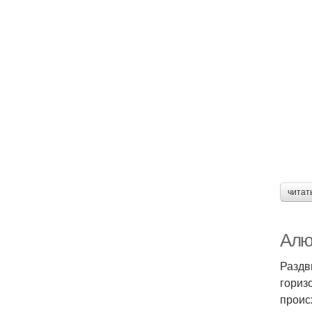
читат
Алю
Раздв
гориз
проис