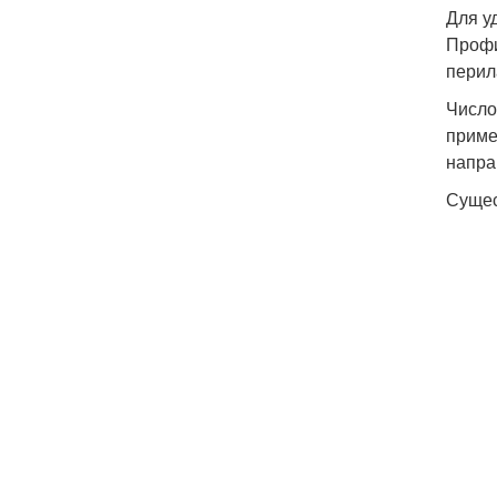
Для у
Профи
перил
Число
приме
напр
Сущес