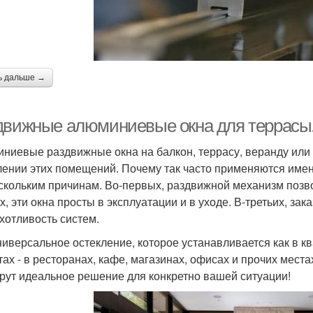
ь дальше →
движные алюминиевые окна для террасы.
ниевые раздвижные окна на балкон, террасу, веранду или
лении этих помещений. Почему так часто применяются име
скольким причинам. Во-первых, раздвижной механизм позв
х, эти окна просты в эксплуатации и в уходе. В-третьих, зак
хотливость систем.
ниверсальное остекление, которое устанавливается как в кв
тах - в ресторанах, кафе, магазинах, офисах и прочих мест
рут идеальное решение для конкретно вашей ситуации!