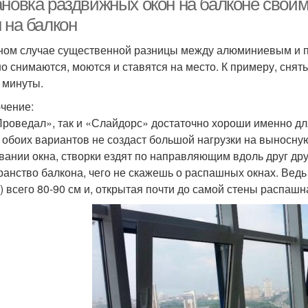
ановка раздвижных окон на балконе свои
 на балкон
ном случае существенной разницы между алюминиевым и п
о снимаются, моются и ставятся на место. К примеру, снять
 минуты.
чение:
Проведал», так и «Слайдорс» достаточно хороши именно дл
 обоих вариантов не создаст большой нагрузки на выносную
вании окна, створки ездят по направляющим вдоль друг др
ранство балкона, чего не скажешь о распашных окнах. Вед
) всего 80-90 см и, открытая почти до самой стены распашн