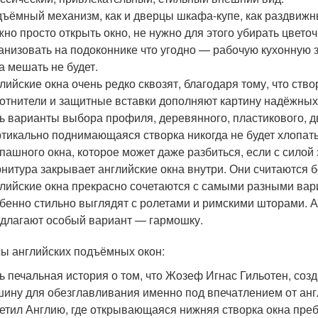
ъёмный механизм, как и дверцы шкафа-купе, как раздвижн
но просто открыть окно, не нужно для этого убирать цвето
анизовать на подоконнике что угодно — рабочую кухонную
а мешать не будет.
лийские окна очень редко сквозят, благодаря тому, что с
отнители и защитные вставки дополняют картину надёжных 
ь варианты выбора профиля, деревянного, пластикового, д
тикально поднимающаяся створка никогда не будет хлопать 
пашного окна, которое может даже разбиться, если с силой
нитура закрывает английские окна внутри. Они считаются 
лийские окна прекрасно сочетаются с самыми разными вар
бенно стильно выглядят с ролетами и римскими шторами. А 
длагают особый вариант — гармошку.
ы английских подъёмных окон:
ь печальная история о том, что Жозеф Игнас Гильотен, соз
ину для обезглавливания именно под впечатлением от англ
етил Англию, где открывающаяся нижняя створка окна преб