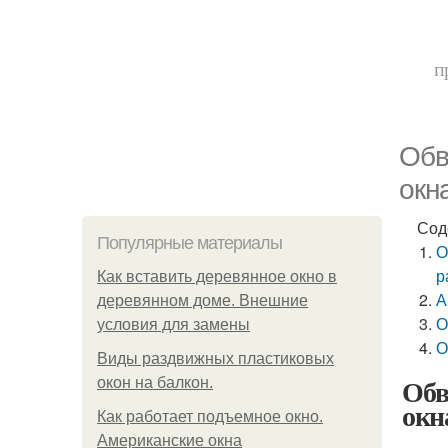
п
Обв
окн
Сод
Популярные материалы
О
р
Как вставить деревянное окно в
А
деревянном доме. Внешние
О
условия для замены
О
Виды раздвижных пластиковых
Обв
окон на балкон.
окн
Как работает подъемное окно.
Американские окна