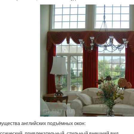
ущества английских подъёмных окон:
ссический, привлекательный, стильный внешний вид.