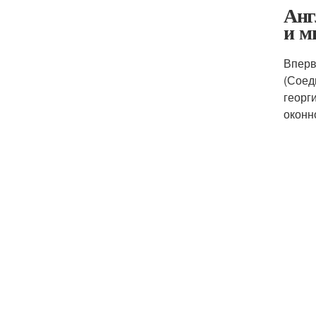
Анг
и м
Вперв
(Соед
георг
оконн