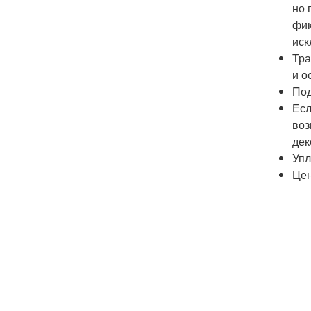
но 
фик
иск
Тра
и о
Под
Есл
воз
дек
Упл
Цен