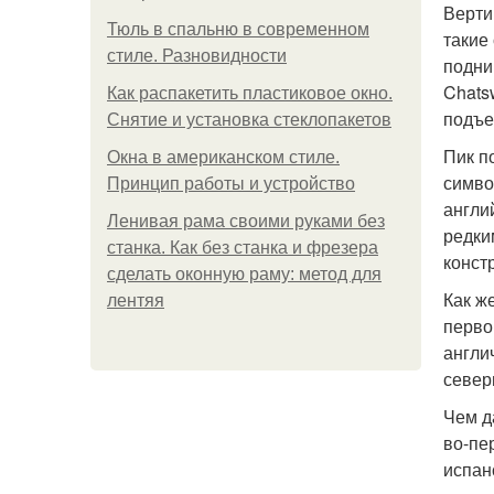
Верти
Тюль в спальню в современном
такие
стиле. Разновидности
подни
Chats
Как распакетить пластиковое окно.
подъе
Снятие и установка стеклопакетов
Пик п
Окна в американском стиле.
симво
Принцип работы и устройство
англи
Ленивая рама своими руками без
редки
станка. Как без станка и фрезера
конст
сделать оконную раму: метод для
Как ж
лентяя
перво
англи
север
Чем д
во-пе
испан