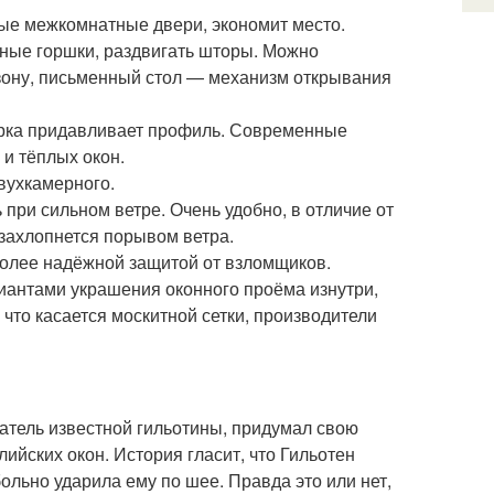
ые межкомнатные двери, экономит место.
чные горшки, раздвигать шторы. Можно
 зону, письменный стол — механизм открывания
творка придавливает профиль. Современные
и тёплых окон.
вухкамерного.
при сильном ветре. Очень удобно, в отличие от
 захлопнется порывом ветра.
более надёжной защитой от взломщиков.
иантами украшения оконного проёма изнутри,
что касается москитной сетки, производители
датель известной гильотины, придумал свою
ийских окон. История гласит, что Гильотен
ольно ударила ему по шее. Правда это или нет,