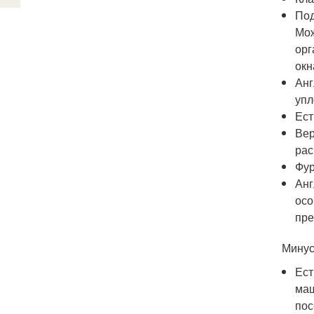
Под
Мож
орг
окн
Анг
упл
Ест
Вер
рас
Фур
Анг
осо
пре
Минус
Ест
маш
пос