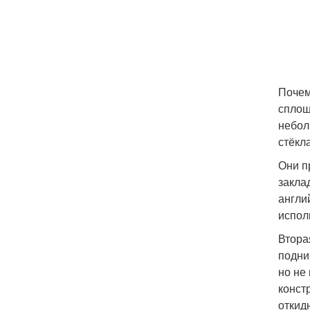
Почем
сплош
небол
стёкл
Они п
закла
англи
испол
Втора
подни
но не
конст
откид