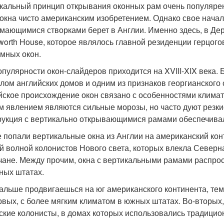
кальный принцип открывания оконных рам очень популяре
 окна чисто американским изобретением. Однако свое начал
мающимися створками берет в Англии. Именно здесь, в Дер
worth House, которое являлось главной резиденции герцог
мных окон.
опулярности окон-слайдеров приходится на XVIII-XIX века.
лом английских домов и одним из признаков георгианского 
йское происхождение окон связано с особенностями климат
м явлением являются сильные морозы, но часто дуют резкие
рукция с вертикально открывающимися рамами обеспечивал
е попали вертикальные окна из Англии на американский кон
й волной колонистов Нового света, которых влекла Север
чане. Между прочим, окна с вертикальными рамами распрост
ных штатах.
альше продвигаешься на юг американского континента, тем
рвых, с более мягким климатом в южных штатах. Во-вторых
ские колонисты, в домах которых использовались традици