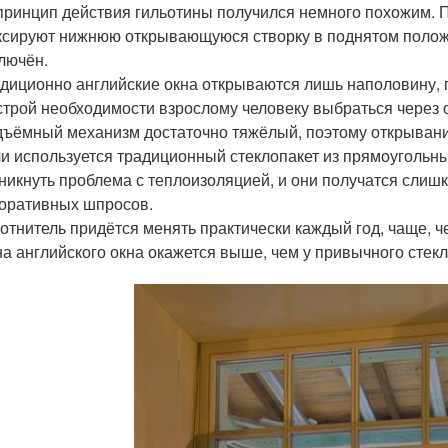
принцип действия гильотины получился немного похожим.
сируют нижнюю открывающуюся створку в поднятом положен
лючён.
диционно английские окна открываются лишь наполовину, 
строй необходимости взрослому человеку выбраться через 
ъёмный механизм достаточно тяжёлый, поэтому открывание
и используется традиционный стеклопакет из прямоугольных
никнуть проблема с теплоизоляцией, и они получатся сли
оративных шпросов.
отнитель придётся менять практически каждый год, чаще, ч
а английского окна окажется выше, чем у привычного стекл