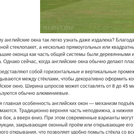
у английские окна так легко узнать даже издалека? Благода
ной стеклопакет, а несколько прямоугольных или квадратны
ьшие оконца как часть общей системы были деревянными и
а. Однако сейчас, когда английские окна обычно делают п
редставляют собой горизонтальные и вертикальные промеж
дываются между стёклами, чтобы декоративно оформить ко
йское окно. Ширина шпросов может составлять от 8 до 45 
ьзуются обычно алюминиевые.
я главная особенность английских окон — механизм подъём
маются. Традиционно верхняя часть неподвижна, а нижняя
 в бок, а вверх-вниз. При этом современные варианты могу
рукции, закрывающие оконный проём или открывающие его 
ного открывания, что позволяет удобно помыть стёкла со вс