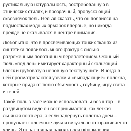
рустикальную натуральность, востребованную в
этнических стилях, и прозрачный, пропускающий
сквознячок тюль. Нельзя сказать, что он появился на
подмостках модных ярмарок впервые, но никогда
прежде не оказывался в центре внимания.
Любопытно, что в просвечивающих тонких тканях из
синтетики появилось много фактур с сильно
разреженным полотняным переплетением. Оконный
тюль «под лен» имитирует характерный скользящий
блеск и грубоватую неровную текстуру нити. Иногда в
ней просматриваются узелки и «выпадающие» волокна,
которые придают тюлю объемность, глубину, игру света
и теней.
Такой тюль в зале можно использовать и без штор – в
раздвинутом виде он воспринимается, как легкая
льняная портьера, а если задернуть полотна днем –
пропускает солнечные лучи и визуально отгораживает от
улицы. Это настоящая находка для оформления