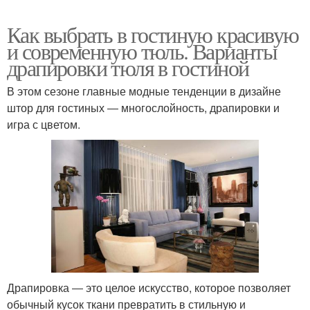
Как выбрать в гостиную красивую
и современную тюль. Варианты
Модные элементы
Актуальный тюль
драпировки тюля в гостиной
В этом сезоне главные модные тенденции в дизайне
штор для гостиных ― многослойность, драпировки и
игра с цветом.
Тюли в зал
Тюль на люверсах
Тюль с принтом
Тюль на окна
Тюль на кухне
Короткий тюль
Драпировка ― это целое искусство, которое позволяет
обычный кусок ткани превратить в стильную и