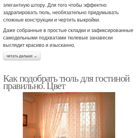
элегантную штору. Для того чтобы эффектно
задрапировать тюль, необязательно придумывать
Модные шторы
Тюль в спальню
сложные конструкции и чертить выкройки.
Даже собранные в простые складки и зафиксированные
самодельными подхватами тюлевые занавески
выглядит красиво и изысканно.
Тюль до подоконника
Белый тюль
читать дальше →
Как подобрать тюль для гостиной
правильно. Цвет
Тюль без рисунка