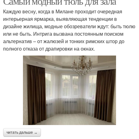
Самый модный тюль для зала
Каждую весну, когда в Милане проходит очередная
интерьерная ярмарка, выявляющая тенденции в
дизайне жилища, модные обозреватели ждут: быть тюлю
Тюль без сборки
Красивый тюль
или не быть. Интрига вызвана постоянным поиском
альтернатив – от жалюзей и тонких римских штор до
полного отказа от драпировки на окнах.
Модные тенденции
Тюль в интерьере
Тюль в современном
Тюли в интерьере
интерьере
Модные варианты
Тюль с вышивкой
читать дальше →