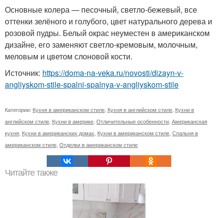
Основные колера — песочный, светло-бежевый, все
оттенки зелёного и голубого, цвет натурального дерева и
розовой пудры. Белый окрас неуместен в американском
дизайне, его заменяют светло-кремовым, молочным,
меловым и цветом слоновой кости.
Источник:
https://doma-na-veka.ru/novosti/dizayn-v-
angliyskom-stile-spalni-spalnya-v-angliyskom-stile
Категории:
Кухня в американском стиле
,
Кухня в английском стиле
,
Кухни в
английском стиле
,
Кухни в америке
,
Отличительные особенности
,
Американская
кухня
,
Кухни в американских домах
,
Кухни в американском стиле
,
Спальня в
американском стиле
,
Отделки в американском стиле
Читайте также