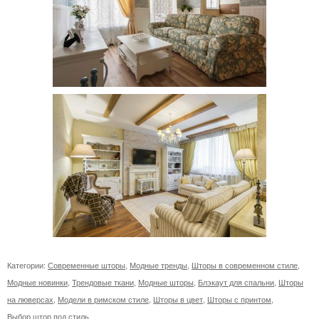
Категории:
Современные шторы
,
Модные тренды
,
Шторы в современном стиле
,
Модные новинки
,
Трендовые ткани
,
Модные шторы
,
Блэкаут для спальни
,
Шторы
на люверсах
,
Модели в римском стиле
,
Шторы в цвет
,
Шторы с принтом
,
Выбор штор под стиль