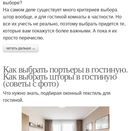
выборе?
На самом деле существует много критериев выбора
штор вообще, и для гостиной комнаты в частности. Но
Шторы в современном
Шторы в зал
все их учесть не реально, поэтому выбрать придется те,
стиле
которые вам покажутся более важными. А пока я их
просто перечислю.
читать дальше →
Шторы для зала
Шторы по цвету
Как выбрать портьеры в гостиную.
Как выбрать шторы в гостиную
(cоветы с фото)
Элитные шторы
Тонкие шторы
Что нужно знать, подбирая оконный текстиль для
гостиной.
Красивые шторы
Шторы в интерьере