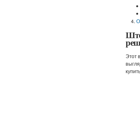
О
Што
реш
Этот 
выгля
купит