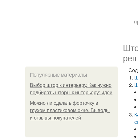
п
Што
реш
Сод
Популярные материалы
Ш
Ш
Выбор штор к интерьеру. Как нужно
подбирать шторы к интерьеру: идеи
Можно ли сделать форточку в
глухом пластиковом окне. Выводы
К
и отзывы покупателей
с