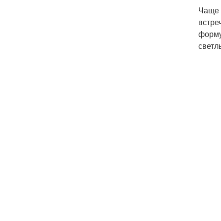
Чаще 
встре
форму
светл