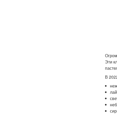
Огром
Эти к
пасте
В 202
неж
ла
све
неб
сир