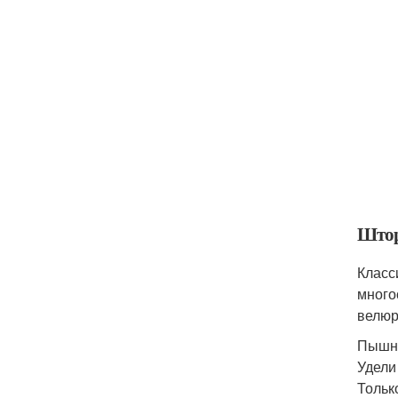
Штор
Класс
много
велюр
Пышны
Удели
Тольк