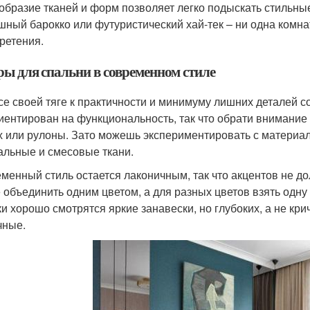
образие тканей и форм позволяет легко подыскать стильны
шный барокко или футуристический хай-тек – ни одна комнат
ретения.
ы для спальни в современном стиле
се своей тяге к практичности и минимуму лишних деталей с
иентирован на функциональность, так что обрати внимание
х или рулоны. Зато можешь экспериментировать с материал
альные и смесовые ткани.
менный стиль остается лаконичным, так что акцентов не д
 объединить одним цветом, а для разных цветов взять одну
ки хорошо смотрятся яркие занавески, но глубоких, а не кр
чные.