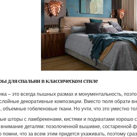
ы для спальни в классическом стиле
ика – это всегда пышных размах и монументальность, поэт
слойные декоративные композиции. Вместо тюля обрати вни
, объемные гобеленовые ткани. Но учти, что это уместно то
е шторы с ламбрекенами, кистями и подхватами хорошо со
 внимание деталям: позолоченной вышивке, состаренной ф
о помни, что за всем этим придется ухаживать, поэтому сра