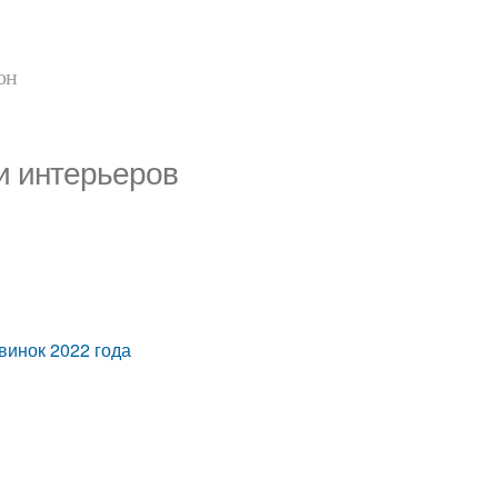
он
и интерьеров
винок 2022 года