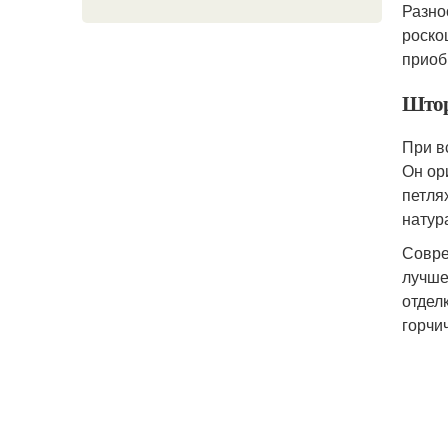
Разно
роско
приоб
Штор
При в
Он ор
петля
натур
Совре
лучше
отдел
горчи