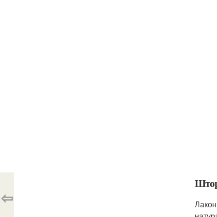
Штор
⇦
Лакон
натур