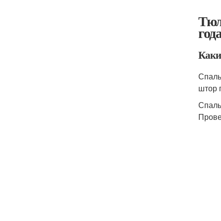
Тюл
год
Каки
Спаль
штор 
Спаль
Прове