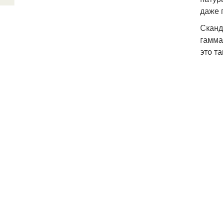
даже 
Сканд
гамма
это т