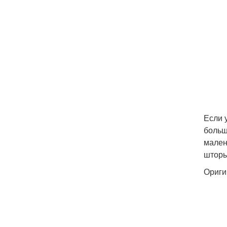
Если 
больш
мален
шторы
Ориги