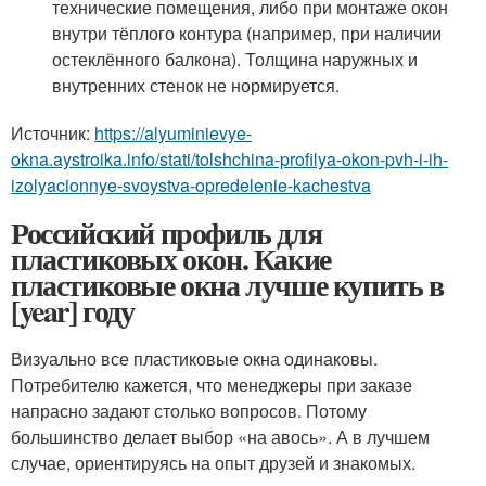
технические помещения, либо при монтаже окон
внутри тёплого контура (например, при наличии
остеклённого балкона). Толщина наружных и
внутренних стенок не нормируется.
Источник:
https://alyuminievye-
okna.aystroika.info/stati/tolshchina-profilya-okon-pvh-i-ih-
izolyacionnye-svoystva-opredelenie-kachestva
Российский профиль для
пластиковых окон. Какие
пластиковые окна лучше купить в
[year] году
Визуально все пластиковые окна одинаковы.
Потребителю кажется, что менеджеры при заказе
напрасно задают столько вопросов. Потому
большинство делает выбор «на авось». А в лучшем
случае, ориентируясь на опыт друзей и знакомых.