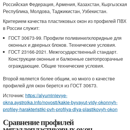
Российская Федерация, Армения, Казахстан, Кыргызская
Республика, Молдова, Таджикистан, Узбекистан.
Критерием качества пластиковых окон из профилей ПВХ
в России служит:
ГОСТ 30673-99. Профили поливинилхлоридные для
оконных и дверных блоков. Технические условия.
ГОСТ 23166-2021. Межгосударственный стандарт.
Конструкции оконные и балконные светопрозрачные
ограждающие. Общие технические условия.
Второй является более общим, но много о качестве
профилей для окон берется из ГОСТ 30673.
Источник:
https://alyuminievye-
okna.aystroika.info/novosti/kakie-byvayut-vidy-okonnyh-
profiley-harakteristiki-pvh-profilya-dlya-plastikovyh-okon
Сравнение профилей
металлопластиковых окон.