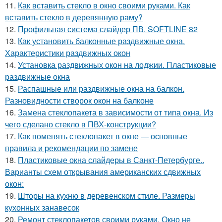
11.
Как вставить стекло в окно своими руками. Как
вставить стекло в деревянную раму?
12.
Профильная система слайдер ПВ. SOFTLINE 82
13.
Как установить балконные раздвижные окна.
Характеристики раздвижных окон
14.
Установка раздвижных окон на лоджии. Пластиковые
раздвижные окна
15.
Распашные или раздвижные окна на балкон.
Разновидности створок окон на балконе
16.
Замена стеклопакета в зависимости от типа окна. Из
чего сделано стекло в ПВХ-конструкции?
17.
Как поменять стеклопакет в окне — основные
правила и рекомендации по замене
18.
Пластиковые окна слайдеры в Санкт-Петербурге..
Варианты схем открывания американских сдвижных
окон:
19.
Шторы на кухню в деревенском стиле. Размеры
кухонных занавесок
20.
Ремонт стеклопакетов своими руками. Окно не