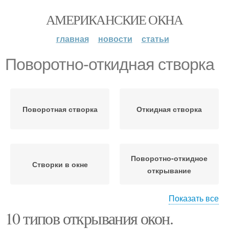
АМЕРИКАНСКИЕ ОКНА
главная
новости
статьи
Поворотно-откидная створка
Поворотная створка
Откидная створка
Поворотно-откидное
Створки в окне
открывание
Показать все
10 типов открывания окон.
Створки на поворотно-
Поворотно-откидной
откидную спб
механизм