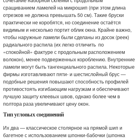
сочетание наборной склейки с продольным
сращиванием ламелей на микрошип (при этом длина
отрезков не должна превышать 50 см). Такие бруски
практически не коробятся, но соединение остаётся
видимым и несколько портит облик окна. Крайне важно,
чтобы наружные ламели были сделаны из досок (реек)
радиального распила (их легко отличить по
«спокойной» фактуре с продольным расположением
волокон), менее подверженных короблению. Внутренние
ламели могут быть тангенциального распила. Некоторые
фирмы изготавливают пяти- и шестислойный брус —
подобные решения повышают способность профилей
противостоять изгибающим нагрузкам и обеспечивают
лучшую защиту клеевых швов, однако более чем в
полтора раза увеличивают цену окон.
Тип угловых соединений
Их два — классическое столярное на прямой шип и
багетное с использованием шпонки-бабочки (шпонка