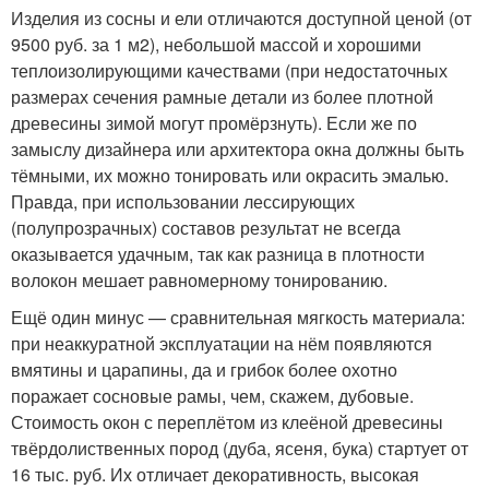
Изделия из сосны и ели отличаются доступной ценой (от
9500 руб. за 1 м
2
), небольшой массой и хорошими
теплоизолирующими качествами (при недостаточных
размерах сечения рамные детали из более плотной
древесины зимой могут промёрзнуть). Если же по
замыслу дизайнера или архитектора окна должны быть
тёмными, их можно тонировать или окрасить эмалью.
Правда, при использовании лессирующих
(полупрозрачных) составов результат не всегда
оказывается удачным, так как разница в плотности
волокон мешает равномерному тонированию.
Ещё один минус — сравнительная мягкость материала:
при неаккуратной эксплуатации на нём появляются
вмятины и царапины, да и грибок более охотно
поражает сосновые рамы, чем, скажем, дубовые.
Стоимость окон с переплётом из клеёной древесины
твёрдолиственных пород (дуба, ясеня, бука) стартует от
16 тыс. руб. Их отличает декоративность, высокая