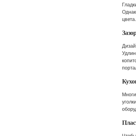
Гладк
Однак
цвета
Зазо
Дизай
Удлин
копит
порта
Кухо
Многи
уголк
обору
Плас
Чтобы