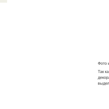
Фото 
Так к
декор
выдел