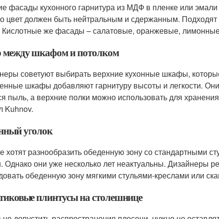
ие фасады кухонного гарнитура из МДФ в пленке или эмали
о цвет должен быть нейтральным и сдержанным. Подходят 
. Кислотные же фасады – салатовые, оранжевые, лимонные и
р между шкафом и потолком
неры советуют выбирать верхние кухонные шкафы, которые
енные шкафы добавляют гарнитуру высоты и легкости. Они
ся пыль, а верхние полки можно использовать для хранения
л Kuhnov.
нный уголок
е хотят разнообразить обеденную зону со стандартными ст
и. Однако они уже несколько лет неактуальны. Дизайнеры р
довать обеденную зону мягкими стульями-креслами или ска
тиковые плинтусы на столешнице
 не допустить распространения плесени, нужно не оставлят