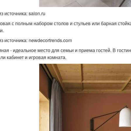
з источника: salon.ru
ловая с полным набором столов и стульев или барная стой
и.
из источника: newdecortrends.com
тиная - идеальное место для семьи и приема гостей. В гости
или кабинет и игровая комната.