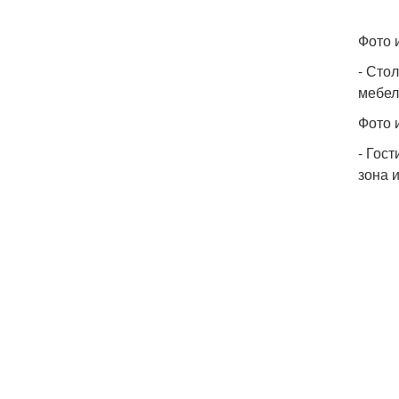
Фото и
- Сто
мебел
Фото 
- Гос
зона 