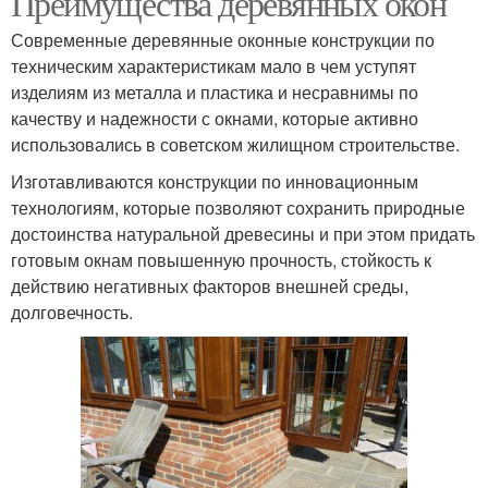
Преимущества деревянных окон
Современные деревянные оконные конструкции по
техническим характеристикам мало в чем уступят
изделиям из металла и пластика и несравнимы по
Пластиковые окна
Окна в пятиэтажке
качеству и надежности с окнами, которые активно
использовались в советском жилищном строительстве.
Изготавливаются конструкции по инновационным
технологиям, которые позволяют сохранить природные
Окна из фанеры
Самодельные окна
достоинства натуральной древесины и при этом придать
готовым окнам повышенную прочность, стойкость к
действию негативных факторов внешней среды,
долговечность.
Деревянное окно
Окно в центре
Хорошие окна
Окна из массива