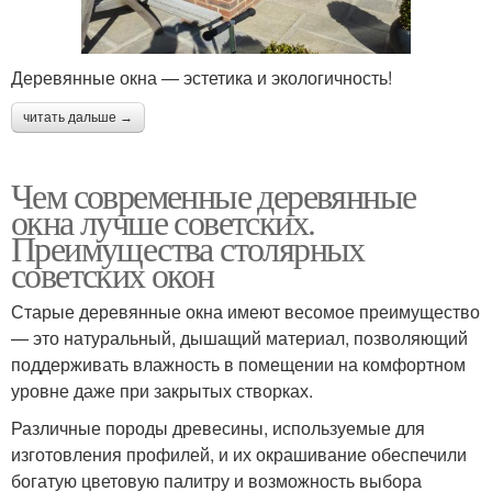
Деревянные окна — эстетика и экологичность!
Окна из лиственницы
Окна в панельном доме
читать дальше →
Чем современные деревянные
Окна в москве
Окна со стеклопакетом
окна лучше советских.
Преимущества столярных
советских окон
Старые деревянные окна имеют весомое преимущество
Окна для дачи
Окна без стеклопакета
— это натуральный, дышащий материал, позволяющий
поддерживать влажность в помещении на комфортном
уровне даже при закрытых створках.
Уход за дачными
Различные породы древесины, используемые для
Недорогие окна
окнами
изготовления профилей, и их окрашивание обеспечили
богатую цветовую палитру и возможность выбора