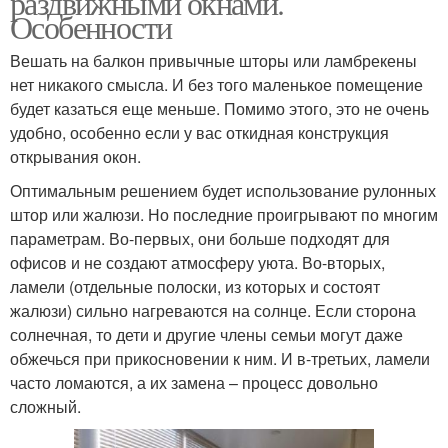
раздвижными окнами.
Особенности
Вешать на балкон привычные шторы или ламбрекены
нет никакого смысла. И без того маленькое помещение
Алюминиевые окна
Жалюзи в интерьере
будет казаться еще меньше. Помимо этого, это не очень
удобно, особенно если у вас откидная конструкция
открывания окон.
Оптимальным решением будет использование рулонных
Жалюзи на балкон
штор или жалюзи. Но последние проигрывают по многим
параметрам. Во-первых, они больше подходят для
офисов и не создают атмосферу уюта. Во-вторых,
ламели (отдельные полоски, из которых и состоят
жалюзи) сильно нагреваются на солнце. Если сторона
солнечная, то дети и другие члены семьи могут даже
обжечься при прикосновении к ним. И в-третьих, ламели
часто ломаются, а их замена – процесс довольно
сложный.