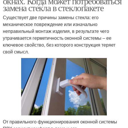
окнах. Когда может потребоваться
замена стекла в стеклопакете
Существует две причины замены стекла: его
Окна с двухкамерным
механическое повреждение или изначально
Окна со стеклопакетом
стеклопакетом
неправильный монтаж изделия, в результате чего
утрачивается герметичность оконной системы – ее
ключевое свойство, без которого конструкция теряет
свой смысл.
Стекло в пластиковом
Разбитый стеклопакет
окне
Стеклопакет в
Новый стеклопакет
пластиковом окне
Стекло на телефоне
Трещина на стекле
От правильного функционирования оконной системы