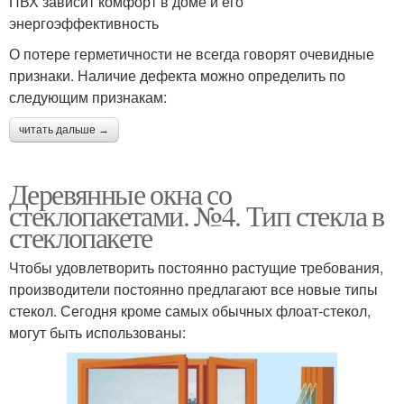
ПВХ зависит комфорт в доме и его
энергоэффективность
О потере герметичности не всегда говорят очевидные
Стекло на смартфоне
Стекло в окне
признаки. Наличие дефекта можно определить по
следующим признакам:
читать дальше →
Стекло в пластиковой
Евроокна со
двери
стеклопакетами
Деревянные окна со
стеклопакетами. №4. Тип стекла в
стеклопакете
Стеклопакет в
Стекло в разбитом
Чтобы удовлетворить постоянно растущие требования,
деревянных евроокнах
стеклопакете
производители постоянно предлагают все новые типы
стекол. Сегодня кроме самых обычных флоат-стекол,
могут быть использованы:
Стекло с пластикового
Стекло в пластиковом
окна
стеклопакете