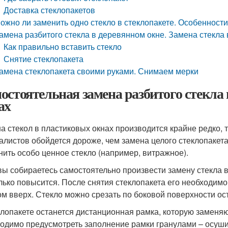
Доставка стеклопакетов
ожно ли заменить одно стекло в стеклопакете. Особенности 
амена разбитого стекла в деревянном окне. Замена стекла
Как правильно вставить стекло
Снятие стеклопакета
амена стеклопакета своими руками. Снимаем мерки
остоятельная замена разбитого стекла в
ах
а стекол в пластиковых окнах производится крайне редко, т
алистов обойдется дороже, чем замена целого стеклопакета,
нить особо ценное стекло (например, витражное).
вы собираетесь самостоятельно произвести замену стекла в
лько повысится. После снятия стеклопакета его необходим
ом вверх. Стекло можно срезать по боковой поверхности о
клопакете останется дистанционная рамка, которую заменяю
одимо предусмотреть заполнение рамки гранулами – осушит