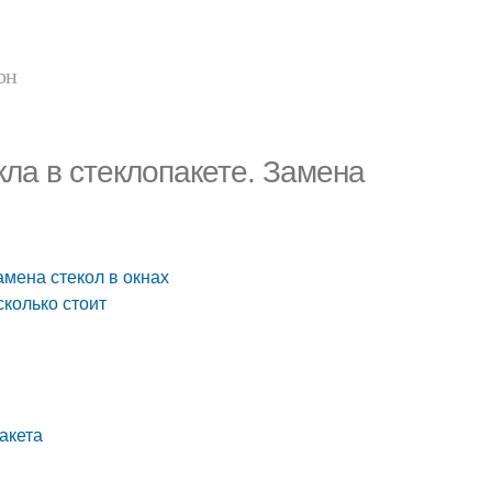
он
ла в стеклопакете. Замена
амена стекол в окнах
сколько стоит
акета