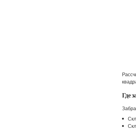
Рассч
квадр
Где з
Забра
Скл
Скл