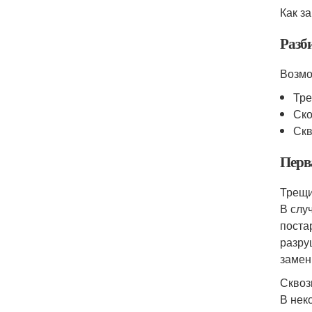
Как з
Разби
Возмо
Тре
Ско
Скв
Перв
Трещи
В слу
поста
разру
замен
Сквоз
В нек