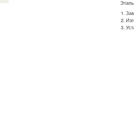
Этапы
Зам
Изг
Уст