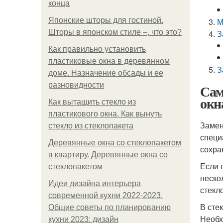
конца
Японские шторы для гостиной.
М
Шторы в японском стиле –, что это?
З
Как правильно установить
пластиковые окна в деревянном
З
доме. Назначение обсады и ее
разновидности
Сам
окн
Как вытащить стекло из
пластикового окна. Как вынуть
Замен
стекло из стеклопакета
специ
Деревянные окна со стеклопакетом
сохра
в квартиру. Деревянные окна со
Если 
стеклопакетом
неско
Идеи дизайна интерьера
стекл
современной кухни 2022-2023.
В сте
Общие советы по планированию
Необх
кухни 2023: дизайн