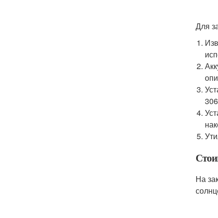
Для з
Изв
исп
Акк
опи
Уст
306
Уст
нак
Ути
Стои
На за
солнц