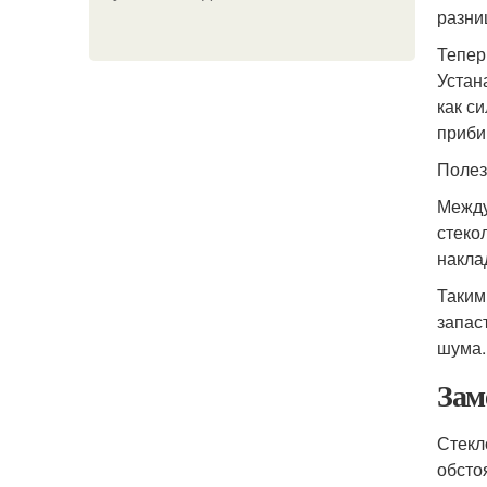
разни
Тепер
Устан
как с
приби
Полез
Между
стеко
накла
Таким
запас
шума.
Зам
Стекл
обсто