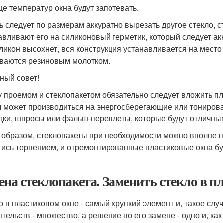
це температур окна будут запотевать.
ь следует по размерам аккуратно вырезать другое стекло, с
авливают его на силиконовый герметик, который следует акк
иликон высохнет, вся конструкция устанавливается на мест
ваются резиновым молотком.
ный совет!
 проемом и стеклопакетом обязательно следует вложить пл
л может производиться на энергосберегающие или тониров
дки, шпросы или фальш-переплеты, которые будут отличны
 образом, стеклопакеты при необходимости можно вполне п
тись терпением, и отремонтированные пластиковые окна бу
ена стеклопакета. Заменить стекло в пл
о в пластиковом окне - самый хрупкий элемент и, такое случ
ятельств - множество, а решение по его замене - одно и, как