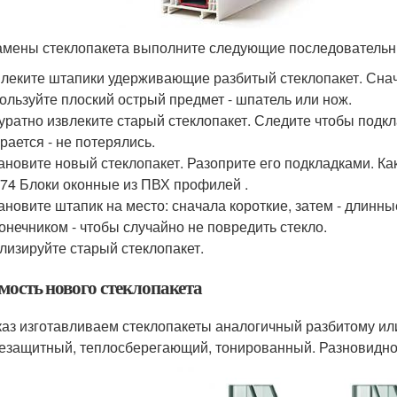
амены стеклопакета выполните следующие последовательн
леките штапики удерживающие разбитый стеклопакет. Снача
ользуйте плоский острый предмет - шпатель или нож.
уратно извлеките старый стеклопакет. Следите чтобы подкл
рается - не потерялись.
ановите новый стеклопакет. Разоприте его подкладками. Ка
74 Блоки оконные из ПВХ профилей .
ановите штапик на место: сначала короткие, затем - длинн
онечником - чтобы случайно не повредить стекло.
лизируйте старый стеклопакет.
мость нового стеклопакета
каз изготавливаем стеклопакеты аналогичный разбитому и
езащитный, теплосберегающий, тонированный. Разновидно