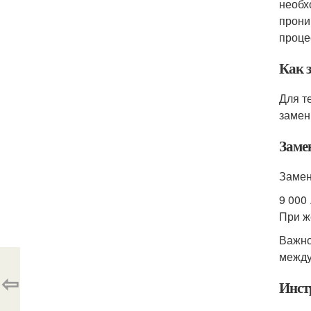
необх
прони
проце
Как з
Для т
замен
Заме
Замен
9 000 
При ж
Важно
между
⇦
Инст