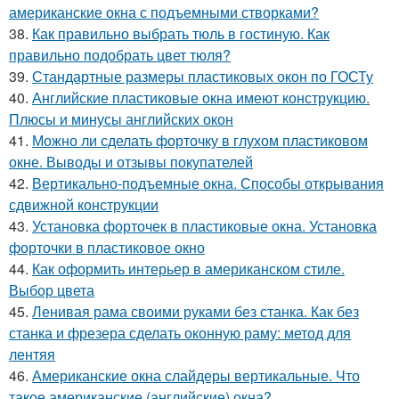
американские окна с подъемными створками?
38.
Как правильно выбрать тюль в гостиную. Как
правильно подобрать цвет тюля?
39.
Стандартные размеры пластиковых окон по ГОСТу
40.
Английские пластиковые окна имеют конструкцию.
Плюсы и минусы английских окон
41.
Можно ли сделать форточку в глухом пластиковом
окне. Выводы и отзывы покупателей
42.
Вертикально-подъемные окна. Способы открывания
сдвижной конструкции
43.
Установка форточек в пластиковые окна. Установка
форточки в пластиковое окно
44.
Как оформить интерьер в американском стиле.
Выбор цвета
45.
Ленивая рама своими руками без станка. Как без
станка и фрезера сделать оконную раму: метод для
лентяя
46.
Американские окна слайдеры вертикальные. Что
такое американские (английские) окна?