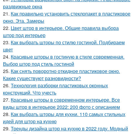
раздвижные окна
21.
Как правильно установить стеклопакет в пластиковое
окно. Эта. Замеры
22.
Цвет штор в интерьере. Общие правила выбора
штор под интерьер
23.
Как выбрать шторы по стилю гостиной. Подбираем
цвет
24.
Красивые шторы в гостиную в стиле современная.
Выбор штор под стиль гостиной
25.
Как снять поворотно откидное пластиковое окно.
Какие существуют разновидности?
26.
Технология разборки пластиковых оконных
конструкций. Что учесть
27.
Красивые шторы в современном интерьере. Все
виды штор в интерьере 2022: 200 фото с описанием
28.
Как выбрать шторы для кухни. 110 самых стильных
идей для штор на кухню
29.
Тренды дизайна штор на кухню в 2022 году. Модный