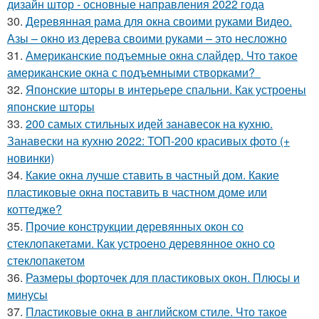
дизайн штор - основные направления 2022 года
30.
Деревянная рама для окна своими руками Видео.
Азы – окно из дерева своими руками – это несложно
31.
Американские подъемные окна слайдер. Что такое
американские окна с подъемными створками?
32.
Японские шторы в интерьере спальни. Как устроены
японские шторы
33.
200 самых стильных идей занавесок на кухню.
Занавески на кухню 2022: ТОП-200 красивых фото (+
новинки)
34.
Какие окна лучше ставить в частный дом. Какие
пластиковые окна поставить в частном доме или
коттедже?
35.
Прочие конструкции деревянных окон со
стеклопакетами. Как устроено деревянное окно со
стеклопакетом
36.
Размеры форточек для пластиковых окон. Плюсы и
минусы
37.
Пластиковые окна в английском стиле. Что такое