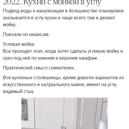
2022. Кухни с мойкой в углу
Подвод воды и канализации в большинстве планировок
оказывается в углу кухни и чаще всего там и делают
Решения для угловой
мойку.
Кухня с полуостровом
кухни
Поехали по нюансам.
Угловая мойка
Все проходят этап, когда хотят сделать угловую мойку и
Кухни в хрущевке
Кухни с размерами
срез под неё по нижним и верхним шкафам.
Практический смысл сомнителен.
Все кухонные столешницы, кроме дорогих вариантов из
искусственного и натурального камня, имеют на углу
Угол на кухне
Пространство на кухне
видимый стык.
Площади на кухне
Кухни с прямой