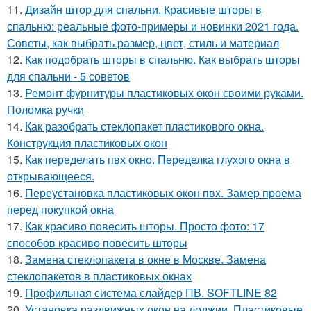
11.
Дизайн штор для спальни. Красивые шторы в
спальню: реальные фото-примеры и новинки 2021 года.
Советы, как выбрать размер, цвет, стиль и материал
12.
Как подобрать шторы в спальню. Как выбрать шторы
для спальни - 5 советов
13.
Ремонт фурнитуры пластиковых окон своими руками.
Поломка ручки
14.
Как разобрать стеклопакет пластикового окна.
Конструкция пластиковых окон
15.
Как переделать пвх окно. Переделка глухого окна в
открывающееся.
16.
Переустановка пластиковых окон пвх. Замер проема
перед покупкой окна
17.
Как красиво повесить шторы. Просто фото: 17
способов красиво повесить шторы
18.
Замена стеклопакета в окне в Москве. Замена
стеклопакетов в пластиковых окнах
19.
Профильная система слайдер ПВ. SOFTLINE 82
20.
Установка раздвижных окон на лоджии. Пластиковые