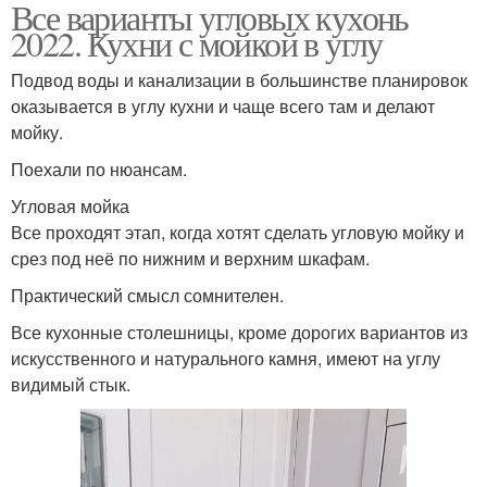
Все варианты угловых кухонь
Свежие дизайн-
Угловая плита
2022. Кухни с мойкой в углу
решения
Подвод воды и канализации в большинстве планировок
оказывается в углу кухни и чаще всего там и делают
мойку.
Угловые системы
Угловая вентиляция
Поехали по нюансам.
Угловая мойка
Все проходят этап, когда хотят сделать угловую мойку и
Угловая кухня
Кухня с барной
срез под неё по нижним и верхним шкафам.
Практический смысл сомнителен.
Все кухонные столешницы, кроме дорогих вариантов из
искусственного и натурального камня, имеют на углу
Кухня с обеденной
Кухня с полуостровом
видимый стык.
зоной
Решения для угловой