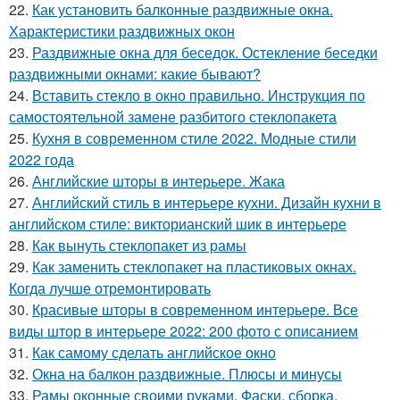
22.
Как установить балконные раздвижные окна.
Характеристики раздвижных окон
23.
Раздвижные окна для беседок. Остекление беседки
раздвижными окнами: какие бывают?
24.
Вставить стекло в окно правильно. Инструкция по
самостоятельной замене разбитого стеклопакета
25.
Кухня в современном стиле 2022. Модные стили
2022 года
26.
Английские шторы в интерьере. Жака
27.
Английский стиль в интерьере кухни. Дизайн кухни в
английском стиле: викторианский шик в интерьере
28.
Как вынуть стеклопакет из рамы
29.
Как заменить стеклопакет на пластиковых окнах.
Когда лучше отремонтировать
30.
Красивые шторы в современном интерьере. Все
виды штор в интерьере 2022: 200 фото с описанием
31.
Как самому сделать английское окно
32.
Окна на балкон раздвижные. Плюсы и минусы
33.
Рамы оконные своими руками. Фаски, сборка,