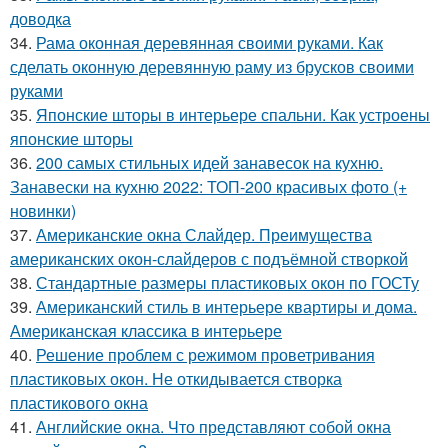
доводка
34.
Рама оконная деревянная своими руками. Как
сделать оконную деревянную раму из брусков своими
руками
35.
Японские шторы в интерьере спальни. Как устроены
японские шторы
36.
200 самых стильных идей занавесок на кухню.
Занавески на кухню 2022: ТОП-200 красивых фото (+
новинки)
37.
Американские окна Слайдер. Преимущества
американских окон-слайдеров с подъёмной створкой
38.
Стандартные размеры пластиковых окон по ГОСТу
39.
Американский стиль в интерьере квартиры и дома.
Американская классика в интерьере
40.
Решение проблем с режимом проветривания
пластиковых окон. Не откидывается створка
пластикового окна
41.
Английские окна. Что представляют собой окна