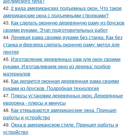
английского типа?
42.
2 вида американских подъемных окон. Что такое
американские окна с подъемными створками?
43.
Как сделать оконную деревянную раму из брусков
своими руками. Этап подготовительных работ
44.
Ленивая рама своими руками без станка. Как без
станка и фрезера сделать оконную раму: метод для
лентяя
45.
Изготовление деревянных рам для окон своими
руками. Изготавливаем окно из дерева: подбор
материалов
46.
Как делается оконная деревянная рама своими
руками из брусков. Подробная технология
47.
Плюсы установки деревянных окон. Деревянные
евроокна - плюсы и минусы
48.
Как открываются американские окна. Принцип
работы и устройство
49.
Окна в американском стиле. Принцип работы и
устройство