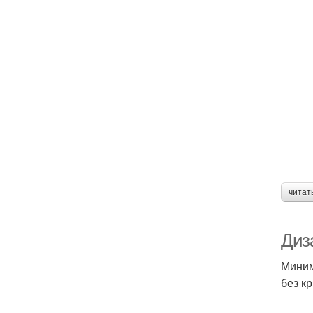
читат
Диз
Миним
без к