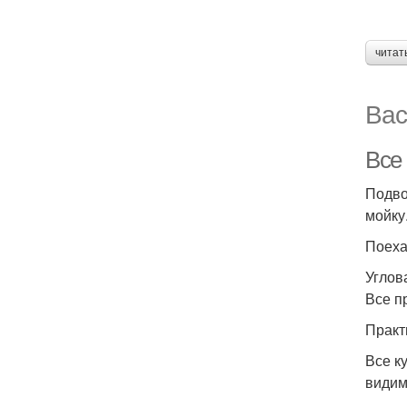
читат
Вас
Все 
Подво
мойку
Поеха
Углов
Все п
Практ
Все к
видим