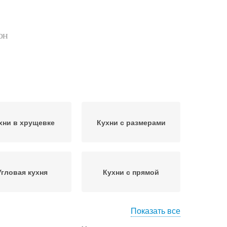
он
хни в хрущевке
Кухни с размерами
Угловая кухня
Кухни с прямой
Показать все
Кухня с обеденной
ухня с барной