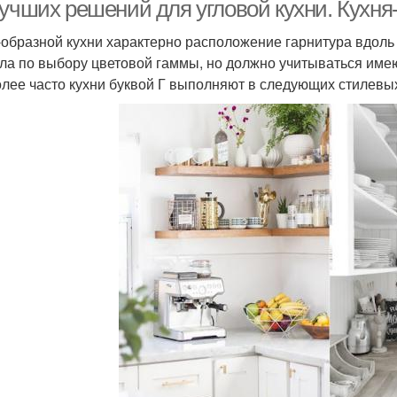
стиле
угловой кухни
учших решений для угловой кухни. Кухня-
-образной кухни характерно расположение гарнитура вдоль 
ла по выбору цветовой гаммы, но должно учитываться им
хня с полуостровом
Шкаф на кухне
лее часто кухни буквой Г выполняют в следующих стилевы