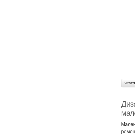
читат
Диз
мал
Мален
ремон