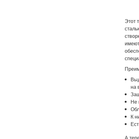
Этот 
сталь
створ
имеют
обесп
специ
Преим
Выд
на 
Защ
Не 
Обл
К н
Ест
А теп