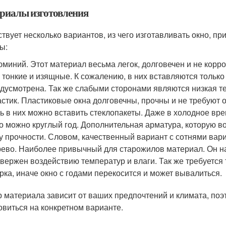
риалы изготовления
твует несколько вариантов, из чего изготавливать окно, при
ы:
миний. Этот материал весьма легок, долговечен и не корро
 тонкие и изящные. К сожалению, в них вставляются только
дусмотрена. Так же слабыми сторонами являются низкая т
стик. Пластиковые окна долговечны, прочны и не требуют 
ь в них можно вставить стеклопакеты. Даже в холодное вре
о можно круглый год. Дополнительная арматура, которую в
у прочности. Словом, качественный вариант с сотнями вар
ево. Наиболее привычный для старожилов материал. Он на
вержен воздействию температур и влаги. Так же требуется
рка, иначе окно с годами перекосится и может вывалиться.
 материала зависит от ваших предпочтений и климата, поэт
овиться на конкретном варианте.