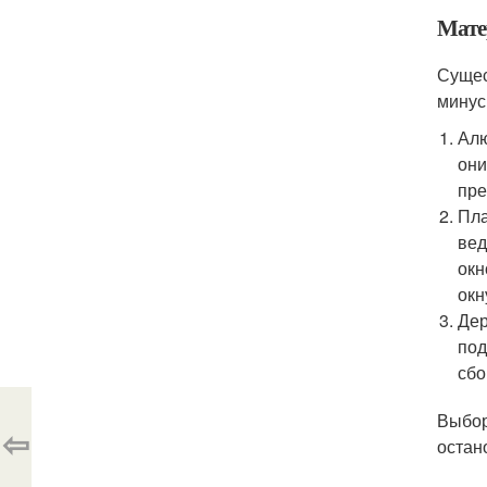
Мате
Сущес
минус
Алю
они
пре
Пла
вед
окн
окн
Дер
под
сбо
Выбор
⇦
остан