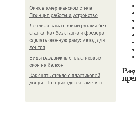
Окна в американском стиле.
Принцип работы и устройство
Ленивая рама своими руками без
станка. Как без станка и фрезера
сделать оконную раму: метод для
лентяя
Виды раздвижных пластиковых
окон на балкон.
Раз
пре
Как снять стекло с пластиковой
двери. Что приходится заменять