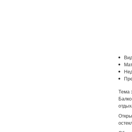
Вид
Мат
Нед
Пр
Тема 
Балко
отдых
Откры
остек