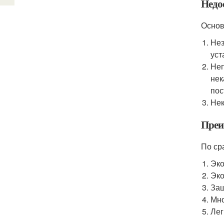
Недо
Основ
Нез
уст
Неп
нек
пос
Нек
Преи
По ср
Эко
Эко
Защ
Мно
Лег