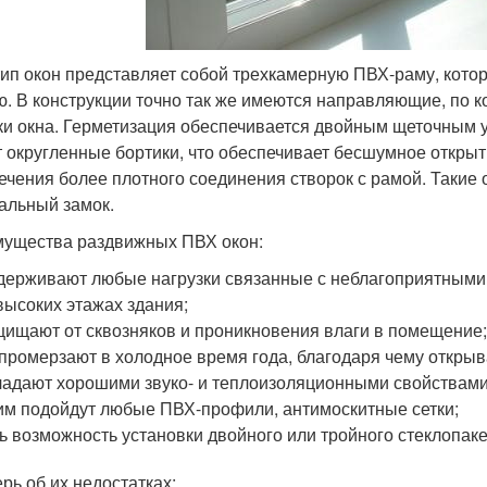
тип окон представляет собой трехкамерную ПВХ-раму, кото
ю. В конструкции точно так же имеются направляющие, по
ки окна. Герметизация обеспечивается двойным щеточным
 округленные бортики, что обеспечивает бесшумное открыти
ечения более плотного соединения створок с рамой. Такие 
альный замок.
ущества раздвижных ПВХ окон:
ерживают любые нагрузки связанные с неблагоприятными у
высоких этажах здания;
ищают от сквозняков и проникновения влаги в помещение
промерзают в холодное время года, благодаря чему открыв
адают хорошими звуко- и теплоизоляционными свойствами
им подойдут любые ПВХ-профили, антимоскитные сетки;
ь возможность установки двойного или тройного стеклопаке
ерь об их недостатках: