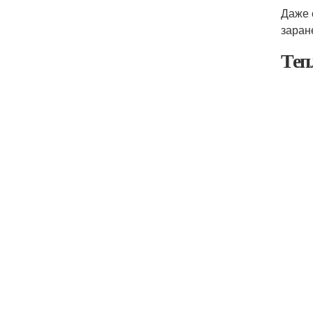
Даже 
заран
Теп