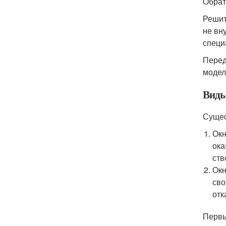
Обрат
Решит
не вн
специ
Перед
модел
Виды
Сущес
Окн
ока
ств
Окн
сво
отк
Первы