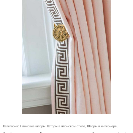
Категории:
Японские шторы
,
Шторы в японском стиле
,
Шторы в интерьере
,