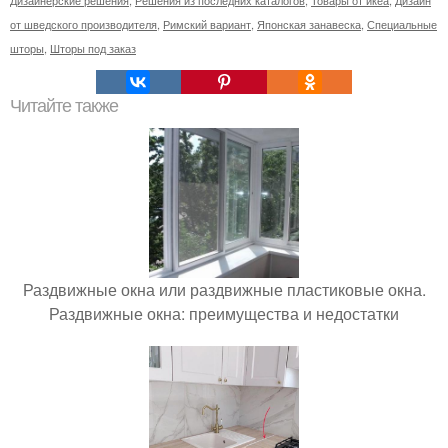
Дизайнерские решения
,
Решения из последних каталогов
,
Товары от икеа
,
Дизайн
от шведского производителя
,
Римский вариант
,
Японская занавеска
,
Специальные
шторы
,
Шторы под заказ
Читайте также
Раздвижные окна или раздвижные пластиковые окна.
Раздвижные окна: преимущества и недостатки