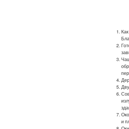
Как
Бла
Гот
зав
Чащ
обр
пер
Дер
Дву
Сов
изл
зда
Око
и п
Окн