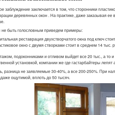
ое заблуждение заключается в том, что сторонники пласти
врации деревянных окон . На практике, даже заказывая ее в
е.
 не быть голословным приведем примеры:
итальная реставрация двухстворчатого окна под ключ стоит
стиковое окно с двумя створками стоит в среднем 14 тыс. р
тажом, подоконниками и отливом выйдет все 20 тыс., а то и
твенной установкой, компании же где гастарбайтеры лепят 
ть, разница не заявляемые 30-40%, а все 200-250%. При нал
 даже ощутимой, вплоть до 50 тысяч.