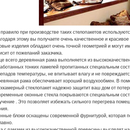
 правило при производстве таких стелопакетов использую
годаря этому вы получаете очень качественное и красивое 
овые изделия обладают очень точной геометрией и могут и
исит от пожеланий заказчика.
е всего деревянная рама выполняется из высококачествен
аботанных тонких ламелей пропитанных специальным соста
епадов температуры, не впитывает влагу и не повреждаетс
евянная рама обеспечивает хороший воздухообмен. В поме
хкамерный стеклопакет надежно защитит ваш дом от потерь
ременные оконные стекла покрываются специальным сост
учение . Это позволяет избежать сильного перегрева поме
ния.
нные блоки оснащены современной фурнитурой, которая по
лавно.
а с рамами из высококачественной древесины выглядят нам