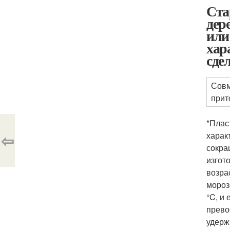
Ста
дер
или
хар
сде
Совм
прит
*Плас
⇦
харак
сокра
изгот
возра
мороз
°C, и
прево
удерж