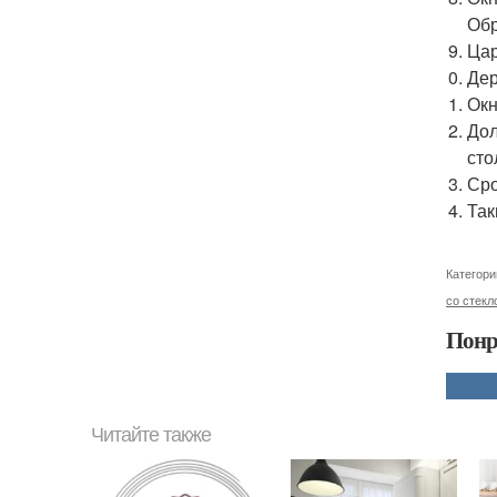
Обр
Цар
Дер
Окн
Дол
сто
Сро
Так
Категори
со стекл
Понр
Читайте также