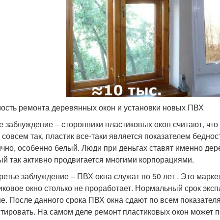
ость ремонта деревянных окон и установки новых ПВХ
е заблуждение – сторонники пластиковых окон считают, что
е совсем так, пластик все-таки является показателем беднос
ично, особенно белый. Люди при деньгах ставят именно дер
ый так активно продвигается многими корпорациями.
третье заблуждение – ПВХ окна служат по 50 лет . Это марк
иковое окно столько не проработает. Нормальный срок экспл
е. После данного срока ПВХ окна сдают по всем показателя
тировать. На самом деле ремонт пластиковых окон может по