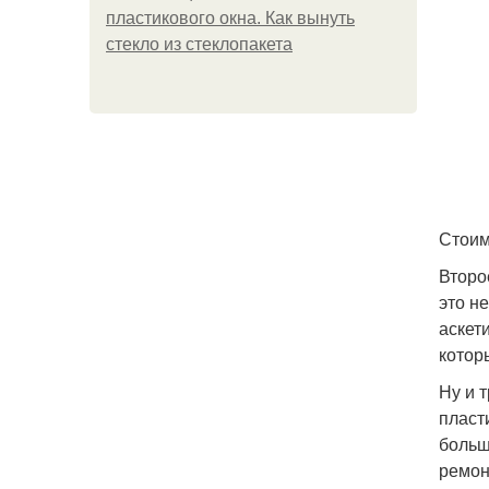
пластикового окна. Как вынуть
стекло из стеклопакета
Стоим
Второ
это н
аскет
котор
Ну и 
пласт
больш
ремон