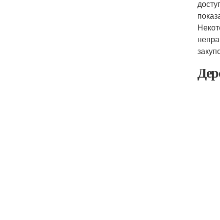
досту
показ
Некот
непра
закуп
Дер