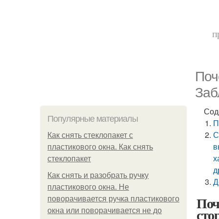
п
Поч
Заб
Сод
Популярные материалы
П
С
Как снять стеклопакет с
в
пластикового окна. Как снять
х
стеклопакет
д
Как снять и разобрать ручку
Д
пластикового окна. Не
Поч
поворачивается ручка пластикового
сто
окна или поворачивается не до