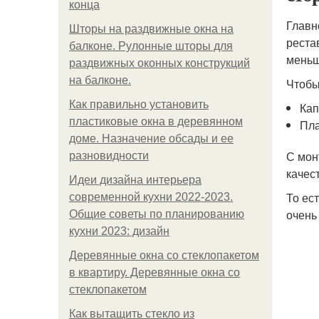
конца
Главн
Шторы на раздвижные окна на
реста
балконе. Рулонные шторы для
меньш
раздвижных оконных конструкций
на балконе.
Чтобы
Как правильно установить
Кап
пластиковые окна в деревянном
Пла
доме. Назначение обсады и ее
С мон
разновидности
качес
Идеи дизайна интерьера
То ес
современной кухни 2022-2023.
очень
Общие советы по планированию
кухни 2023: дизайн
Деревянные окна со стеклопакетом
в квартиру. Деревянные окна со
стеклопакетом
Как вытащить стекло из