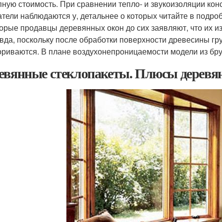
пную стоимость. При сравнении тепло- и звукоизоляции кон
атели наблюдаются у, детальнее о которых читайте в подро
орые продавцы деревянных окон до сих заявляют, что их из
вда, поскольку после обработки поверхности древесины г
ориваются. В плане воздухонепроницаемости модели из брус
евянные стеклопакеты. Плюсы деревян