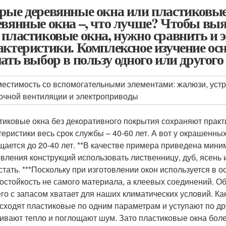
рые деревянные окна или пластиковые
евянные окна –, что лучше? Чтобы выя
 пластиковые окна, нужно сравнить и
актеристики. Комплексное изучение о
лать выбор в пользу одного или другого
естимость со вспомогательными элементами: жалюзи, уст
очной вентиляции и электроприводы
тиковые окна без декоративного покрытия сохраняют практ
теристики весь срок службы – 40-60 лет. А вот у окрашен
щается до 20-40 лет. **В качестве примера приведена мини
овления конструкций использовать лиственницу, дуб, ясень 
стать. ***Поскольку при изготовлении окон используется в
остойкость не самого материала, а клеевых соединений. Обы
 его с запасом хватает для наших климатических условий. К
сходят пластиковые по одним параметрам и уступают по др
ивают тепло и поглощают шум. Зато пластиковые окна бол