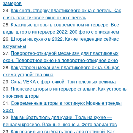
замеров
24.
Как снять створку пластикового окна с петель. Как
снять пластиковое окно окно с петель
25.
Красивые шторы в современном интерьере. Все
виды штор в интерьере 2022: 200 фото с описанием
26.
Шторы на кухню в 2022. Какие тенденции сейчас
актуальны
27.
Поворотно-откидной механизм для пластиковых
окон. Поворотное окно на поворотно-откидное окно
28.
Как устроен механизм пластикового окна. Общая
схема устройства окна
29.
Окна VEKA с форточкой. Три полезных режима
30.
Японские шторы в интерьере спальни. Как устроены
японские шторы
31.
Современные шторы в гостиную: Модные тренды
2021
32.
Как выбрать тюль для кухни. Тюль на кухне —
вешаем красиво. Важные нюансы. Фото вариантов
33.
Как правильно выбрать тюль для гостиной. Как