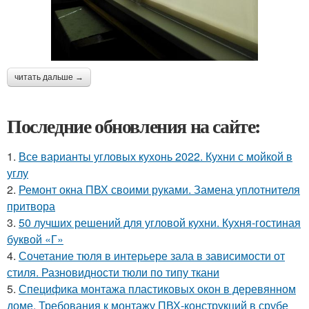
читать дальше →
Последние обновления на сайте:
1.
Все варианты угловых кухонь 2022. Кухни с мойкой в
углу
2.
Ремонт окна ПВХ своими руками. Замена уплотнителя
притвора
3.
50 лучших решений для угловой кухни. Кухня-гостиная
буквой «Г»
4.
Сочетание тюля в интерьере зала в зависимости от
стиля. Разновидности тюли по типу ткани
5.
Специфика монтажа пластиковых окон в деревянном
доме. Требования к монтажу ПВХ-конструкций в срубе