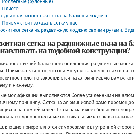
Роллетные (рулонные)
Плиссе
аздвижная москитная сетка на балкон и лоджию
Почему стоит заказать сетку у нас
оскитная сетка на раздвижную лоджию своими руками. Вид
китная сетка на раздвижные окна на б
анавливать на подобной конструкции?
аких конструкций балконного остекления раздвижные моск
ы. Примечательно то, что они могут устанавливаться и на о
оскитное полотно закрепляется на алюминиевую рамку, к
ему и нижнему.
ые модификации выполняются более усиленными на алюми
гичному принципу. Сетка на алюминиевой раме перемещает
ящихся на нижней колее. Если рама имеет большую площадь
авливают дополнительные вертикальные и горизонтальные
вляющие прикрепляются саморезами к внутренней стороне 
но помещается внутри колеи. Расстояние по вертикали ме