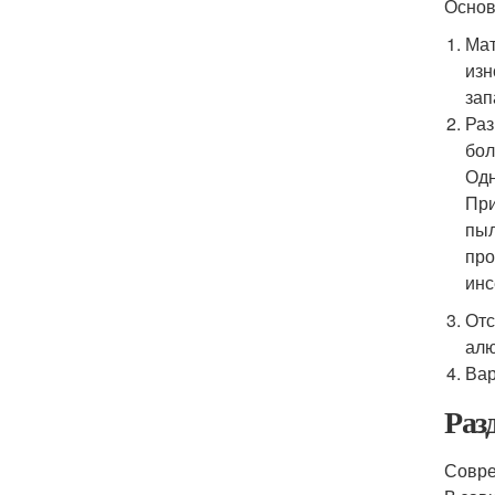
Основ
Мат
изн
зап
Раз
бол
Одн
При
пыл
про
инс
Отс
алю
Вар
Раз
Совре