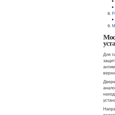
Р
М
Мос
уст
Для т
защит
антим
верхн
Дверн
анало
наход
устан
Напра
полот