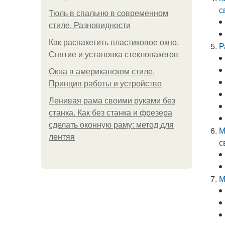
с
Тюль в спальню в современном
стиле. Разновидности
Как распакетить пластиковое окно.
Р
Снятие и установка стеклопакетов
Окна в американском стиле.
Принцип работы и устройство
Ленивая рама своими руками без
станка. Как без станка и фрезера
сделать оконную раму: метод для
М
лентяя
с
М