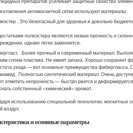
тицидных препаратов усиливает защитные свойства элемен
зготовления антимоскитной сетки используют материалы:
иэстер . Это безопасный для здоровья и довольно бюджетн
.
остатками полиэстера являются низкая прочность и склонн
реждении, однако легко заменяется.
ергласс . Более прочный и современный материал. Выполне
ким слоем пластика. Не имеет запаха. Хорошо сохраняет 
стота ухода — вот основные преимущества фибергласса. Ср
иамид . Полностью синтетический материал. Очень доступе
ит отметить непрочность — быстро рвется и деформируется
очать собственный «химический» аромат.
даря использованию специальной технологии, москитные с
й воздух.
ктеристики и основные параметры