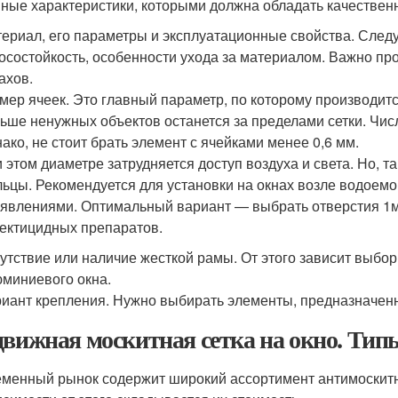
ные характеристики, которыми должна обладать качественн
ериал, его параметры и эксплуатационные свойства. Следу
осостойкость, особенности ухода за материалом. Важно пр
ахов.
мер ячеек. Это главный параметр, по которому производитс
ьше ненужных объектов останется за пределами сетки. Числ
ако, не стоит брать элемент с ячейками менее 0,6 мм.
 этом диаметре затрудняется доступ воздуха и света. Но, 
ьцы. Рекомендуется для установки на окнах возле водоемо
явлениями. Оптимальный вариант — выбрать отверстия 1м
ектицидных препаратов.
утствие или наличие жесткой рамы. От этого зависит выбор
миниевого окна.
иант крепления. Нужно выбирать элементы, предназначе
движная москитная сетка на окно. Ти
менный рынок содержит широкий ассортимент антимоскитны