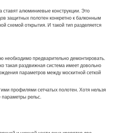
а ставят алюминиевые конструкции. Это
дов защитных полотен конкретно к балконным
ой схемой открытия. И такой тип разделяется
ую необходимо предварительно демонтировать.
лько такая раздвижная система имеет довольно
хождения параметров между москитной сеткой
ими профилями сетчатых полотен. Хотя нельзя
е параметры рельс.
ерхней и нижней части окна крепятся две