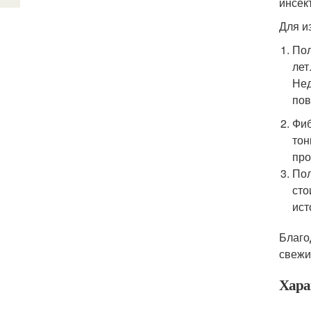
инсек
Для и
Пол
лет
Нед
пов
Фиб
тон
про
Пол
сто
ист
Благо
свежи
Хара