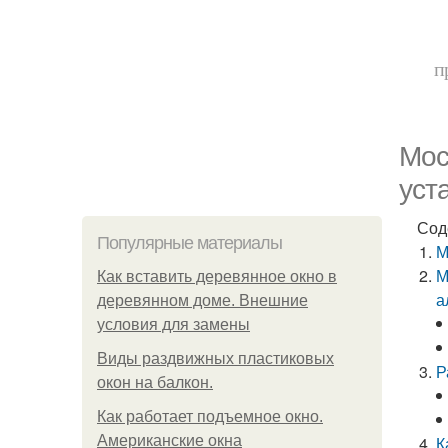
п
Мос
уст
Сод
Популярные материалы
М
М
Как вставить деревянное окно в
а
деревянном доме. Внешние
условия для замены
Виды раздвижных пластиковых
Р
окон на балкон.
Как работает подъемное окно.
Американские окна
К