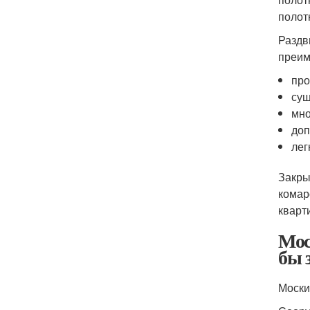
полот
Раздв
преим
про
сущ
мно
доп
лег
Закры
комар
кварт
Мос
бы 
Моски