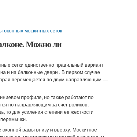
ы оконных москитных сеток
алконе. Можно ли
итные сетки единственно правильный вариант
кна и на балконные двери . В первом случае
оторая перемещается по двум направляющим —
ниевом профиле, но также работают по
ся по направляющим за счет роликов,
, то для усиления степени ее жесткости
 перемычки.
оконной рамы внизу и вверху. Москитное
жду оконными створками и рамкой с защитным