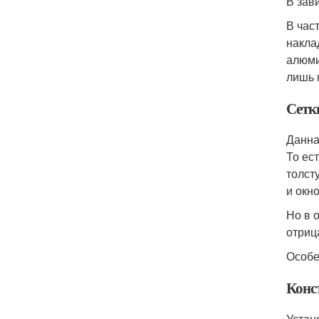
В зав
В час
накла
алюми
лишь 
Сетк
Данна
То ес
толст
и окн
Но в 
отриц
Особе
Конс
Устан