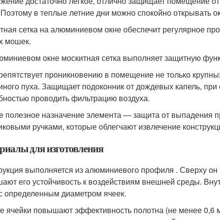
жение достаточно легкое, отлично защищает помещение от 
 Поэтому в теплые летние дни можно спокойно открывать о
тная сетка на алюминиевом окне обеспечит регулярное пр
х мошек.
люминиевом окне москитная сетка выполняет защитную функ
репятствует проникновению в помещение не только крупных
иного пуха. Защищает подоконник от дождевых капель, пр
бностью проводить фильтрацию воздуха.
е полезное назначение элемента — защита от выпадения 
иковыми ручками, которые облегчают извлечение конструкц
риалы для изготовления
рукция выполняется из алюминиевого профиля . Сверху он
ают его устойчивость к воздействиям внешней среды. Вну
 с определенным диаметром ячеек.
е ячейки повышают эффективность полотна (не менее 0,6 