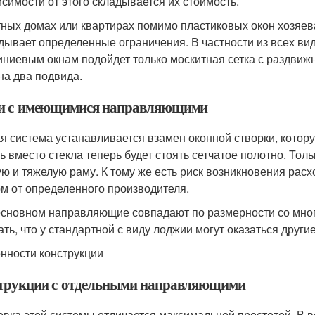
исимости от этого складывается их стоимость.
тных домах или квартирах помимо пластиковых окон хозяев
дывает определенные ограничения. В частности из всех ви
ниевым окнам подойдет только москитная сетка с раздвижн
на два подвида.
и с имеющимися направляющими
я система устанавливается взамен оконной створки, котор
ть вместо стекла теперь будет стоять сетчатое полотно. То
ую и тяжелую раму. К тому же есть риск возникновения рас
ом от определенного производителя.
основном направляющие совпадают по размерности со мног
ать, что у стандартной с виду лоджии могут оказаться други
нности конструкции
трукции с отдельными направляющими
овка этой системы отличается максимальной простотой. В в