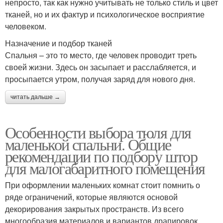
непросто, так как нужно учитывать не только стиль и цвет
тканей, но и их фактур и психологическое восприятие
человеком.
Кухонные шторы
Белоснежные шторы
Назначение и подбор тканей
Спальня – это то место, где человек проводит треть
своей жизни. Здесь он засыпает и расслабляется, и
просыпается утром, получая заряд для нового дня.
Жёлтые шторы
Обычные шторы
читать дальше →
Особенности выбора тюля для
маленькой спальни. Общие
Тюль на маленькую
рекомендации по подбору штор
для малогабаритного помещения
При оформлении маленьких комнат стоит помнить о
ряде ограничений, которые являются основой
декорирования закрытых пространств. Из всего
многообразия материалов и вариантов драпировок