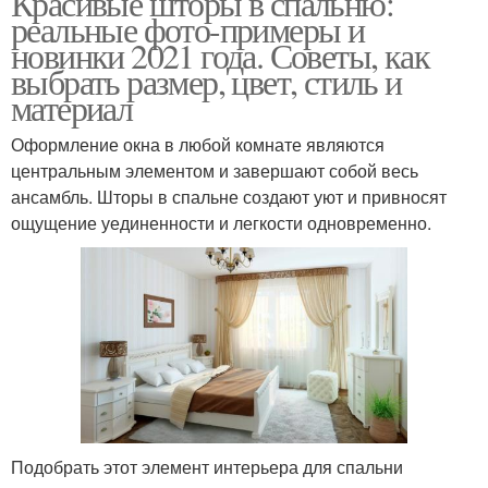
Красивые шторы в спальню:
реальные фото-примеры и
новинки 2021 года. Советы, как
выбрать размер, цвет, стиль и
Шторы для
материал
Тюль для маленькой
малогабаритного
помещения
Оформление окна в любой комнате являются
центральным элементом и завершают собой весь
ансамбль. Шторы в спальне создают уют и привносят
Короткие шторы
Шторы в зависимости
ощущение уединенности и легкости одновременно.
Шторы на маленькую
Шторы на кухню
Жалюзи для маленькой
Шторы в маленькую
Подобрать этот элемент интерьера для спальни