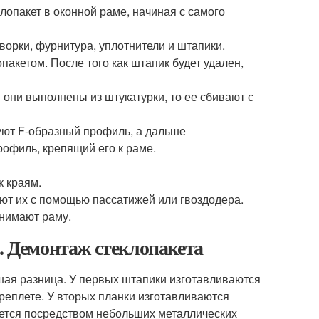
лопакет в оконной раме, начиная с самого
орки, фурнитура, уплотнители и штапики.
акетом. После того как штапик будет удален,
 они выполнены из штукатурки, то ее сбивают с
уют F-образный профиль, а дальше
офиль, крепящий его к раме.
к краям.
т их с помощью пассатижей или гвоздодера.
снимают раму.
е. Демонтаж стеклопакета
ая разница. У первых штапики изготавливаются
реплете. У вторых планки изготавливаются
ется посредством небольших металлических