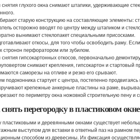
 снятия глухого окна снимают штапики, удерживающие стек
нного.
бирают старую конструкцию на составляющие элементы: ств
тель осторожно вводят по центру между штапиком и стеклоп
уратно вынимают стеклопакет специальными присосками.
готавливают откосы, для того чтобы освободить раму. Если
х стронон перфоратором или зубилом.
 снятия гипсокартонных откосов, первоначально демонтир
уповертом снимают крепления, гипсокартон и стартовый пр
маются саморезы на отливе и резко его срывают.
м подоконника стартует с центра, постепенно продвигаясь 
ручивают крепежные анкерные пластины на раме, вырываю
резают по периметру окна ножовкой строительную пену и 
 снять перегородку в пластиковом окн
 пластиковыми и деревянными окнами существует небольш
тажным выступом для вставки в ответный паз на рамном пе
ционным способом из древесины. Их фиксация осуществля