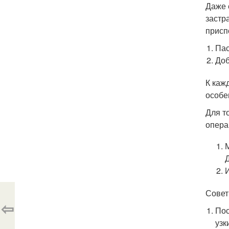
Даже 
застр
присп
Пас
Доб
К каж
особе
Для т
опера
Совет
⇦
Пос
узк