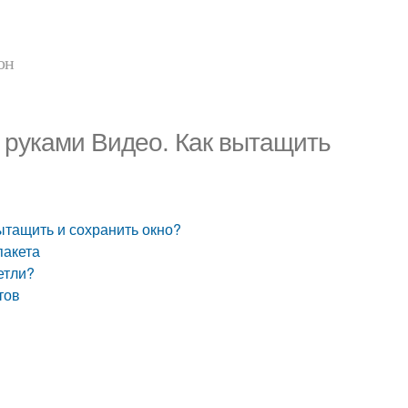
он
и руками Видео. Как вытащить
ытащить и сохранить окно?
пакета
етли?
тов