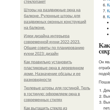
стеклопакет
К
Шторы на раздвижные окна на
К
балконе. Рулонные шторы для
К
раздвижных оконных конструкций
на балконе.
Идеи дизайна интерьера
современной кухни 2022-2023.
Как
Общие советы по планированию
сох
кухни 2023: дизайн
Он яв
Как правильно установить
отраб
пластиковые окна в деревянном
подой
доме. Назначение обсады и ее
разновидности
Пошаг
Тюлевые шторы для гостиной. Тюль
Дем
в гостиную: оформляем окна в
Вын
современных стилях
Вын
пет
Как вытащить стекло из