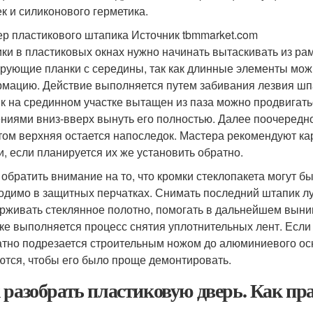
к и силиконового герметика.
р пластикового штапика Источник tbmmarket.com
ки в пластиковых окнах нужно начинать вытаскивать из ра
рующие планки с середины, так как длинные элементы можн
мацию. Действие выполняется путем забивания лезвия шпат
к на срединном участке вытащен из паза можно продвигать
ниями вниз-вверх вынуть его полностью. Далее поочередн
том верхняя остается напоследок. Мастера рекомендуют к
и, если планируется их же установить обратно.
 обратить внимание на то, что кромки стеклопакета могут б
одимо в защитных перчатках. Снимать последний штапик лу
рживать стеклянное полотно, помогать в дальнейшем выним
ке выполняется процесс снятия уплотнительных лент. Если 
атно подрезается строительным ножом до алюминиевого ос
ются, чтобы его было проще демонтировать.
 разобрать пластиковую дверь. Как пр