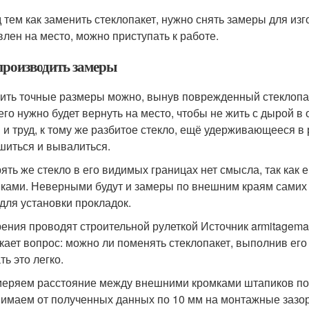
 тем как заменить стеклопакет, нужно снять замеры для изго
влен на место, можно приступать к работе.
производить замеры
ить точные размеры можно, вынув поврежденный стеклопаке
 его нужно будет вернуть на место, чтобы не жить с дырой в
 и труд, к тому же разбитое стекло, ещё удерживающееся в
шиться и вывалиться.
ять же стекло в его видимых границах нет смысла, так как 
ками. Неверными будут и замеры по внешним краям самих
 для установки прокладок.
ения проводят строительной рулеткой Источник armitagemai
кает вопрос: можно ли поменять стеклопакет, выполнив ег
ь это легко.
еряем расстояние между внешними кромками штапиков по 
имаем от полученных данных по 10 мм на монтажные зазо