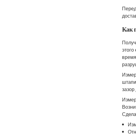
Перед
доста
Как 
Получ
этого
время
разру
Измер
штапи
зазор
Измер
Возни
Сделат
Изм
Отн