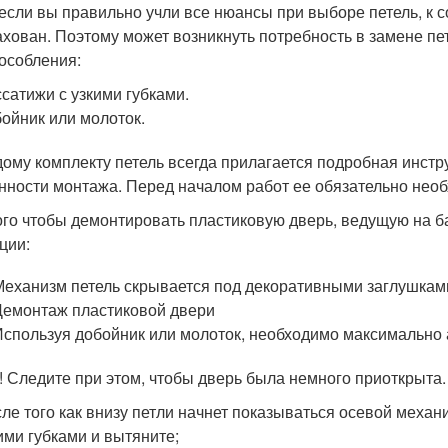
если вы правильно учли все нюансы при выборе петель, к с
ахован. Поэтому может возникнуть потребность в замене пе
особления:
сатижи с узкими губками.
ойник или молоток.
дому комплекту петель всегда прилагается подробная инст
нности монтажа. Перед началом работ ее обязательно необ
ого чтобы демонтировать пластиковую дверь, ведущую на 
ции:
Механизм петель скрывается под декоративными заглушками
Демонтаж пластиковой двери
Используя добойник или молоток, необходимо максимально 
! Следите при этом, чтобы дверь была немного приоткрыта.
ле того как внизу петли начнет показываться осевой механ
ими губками и вытяните;