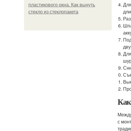
Для
пластикового окна. Как вынуть
дли
стекло из стеклопакета
Раз
Шпа
акк
Под
дву
Для
шур
Сни
Съе
Вык
Про
Как
Между
с мон
тради