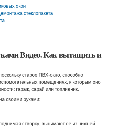
тиковых окон
 демонтажа стеклопакета
ета
уками Видео. Как вытащить и
поскольку старое ПВХ-окно, способно
х вспомогательных помещениях, к которым оно
ости: гараж, сарай или топливник.
на своими руками:
иподнимая створку, вынимают ее из нижней