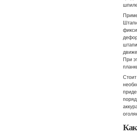
шпиле
Приме
Штапи
фикси
дефор
штапи
движе
При э
планк
Стоит
необх
приде
поряд
аккур
оголя
Как