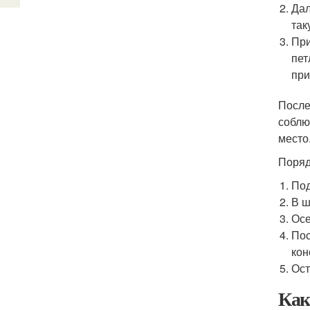
Дал
так
При
пет
при
После
соблю
место
Поряд
Под
В ш
Осе
Пос
кон
Ост
Как