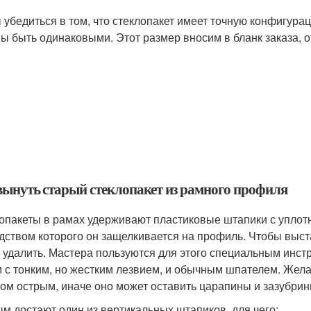
 убедиться в том, что стеклопакет имеет точную конфигура
ы быть одинаковыми. Этот размер вносим в бланк заказа, от
вынуть старый стеклопакет из рамного профиля
опакеты в рамах удерживают пластиковые штапики с уплот
дством которого он защелкивается на профиль. Чтобы выста
 удалить. Мастера пользуются для этого специальным инст
 с тонким, но жестким лезвием, и обычным шпателем. Жела
ом острым, иначе оно может оставить царапины и зазубрин
м достают один из вертикальных штапиков, для чего: