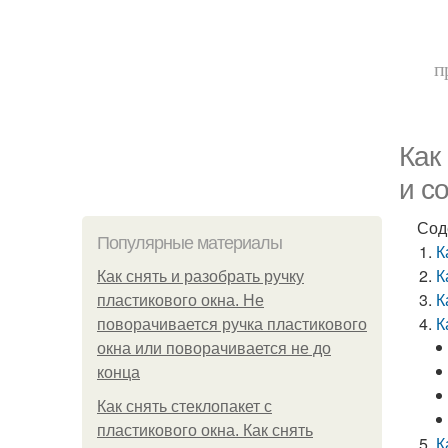
п
Как
и с
Сод
Популярные материалы
К
К
Как снять и разобрать ручку
К
пластикового окна. Не
К
поворачивается ручка пластикового
окна или поворачивается не до
конца
Как снять стеклопакет с
пластикового окна. Как снять
К