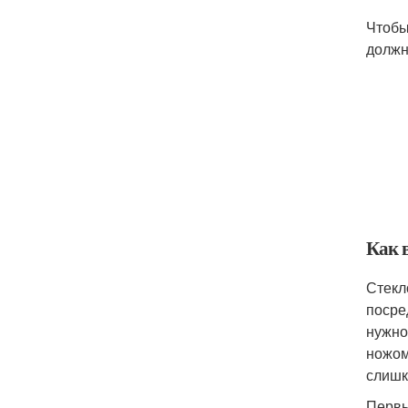
Чтобы
должн
Как 
Стекл
посре
нужно
ножом
слишк
Первы