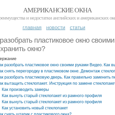
АМЕРИКАНСКИЕ ОКНА
реимущества и недостатки английских и американских ок
главная
новости
статьи
 разобрать пластиковое окно своим
охранить окно?
ержание
ак разобрать пластиковое окно своими руками Видео. Как в
ак снять перегородку в пластиковом окне. Демонтаж стекло
ак разобрать пластиковую дверь. Как правильно заменить п
ак вытащить стеклопакет. Инструкция по замене стеклопаке
Как производить замеры
Как вынуть старый стеклопакет из рамного профиля
Как вынуть старый стеклопакет из рамного профиля
Как установить новый стеклопакет
ак снять штапик с пластикового окна?