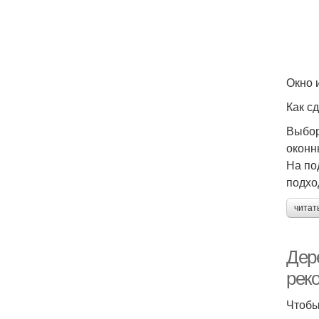
Окно 
Как с
Выбор
оконн
На по
подхо
читат
Дер
рек
Чтобы