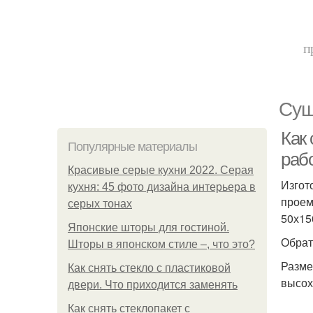
п
Сущ
Как 
Популярные материалы
раб
Красивые серые кухни 2022. Серая
Изгот
кухня: 45 фото дизайна интерьера в
проем
серых тонах
50х15
Японские шторы для гостиной.
Обрат
Шторы в японском стиле –, что это?
Разме
Как снять стекло с пластиковой
высох
двери. Что приходится заменять
Как снять стеклопакет с