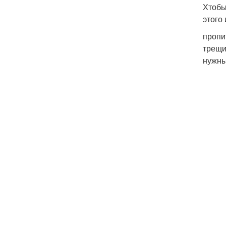
Хтобы
этого
пропи
трещи
нужны