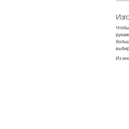
Изг
Чтобы
рукам
больш
выбир
Из ин