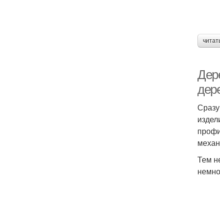
читат
Дер
дер
Сразу
издел
профи
механ
Тем н
немно