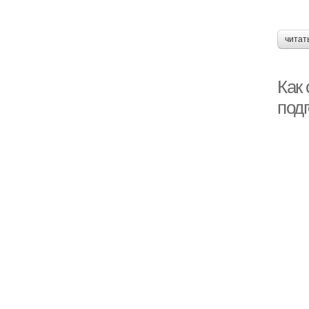
читат
Как
под