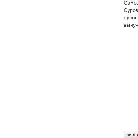
Самос
Суров
прово
вынуж
читат