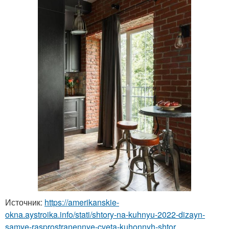
Источник:
https://amerikanskie-
okna.aystroika.info/stati/shtory-na-kuhnyu-2022-dizayn-
samye-rasprostranennye-cveta-kuhonnyh-shtor