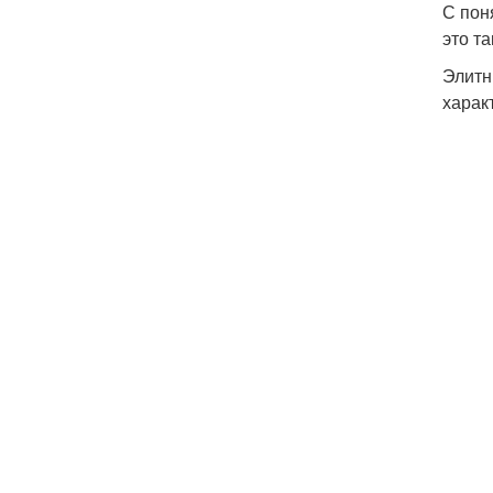
С пон
это т
Элитн
харак