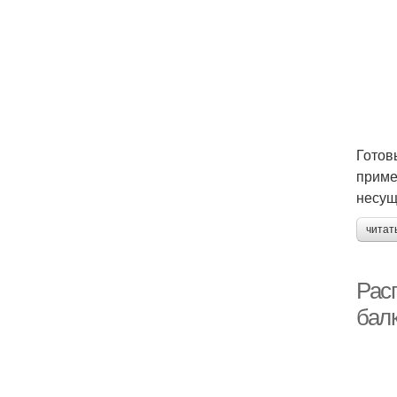
Готов
приме
несущ
читат
Рас
бал