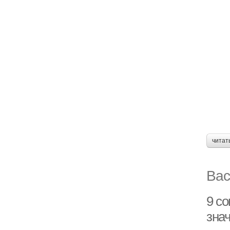
читат
Вас
9 с
зна