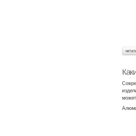
читат
Как
Совре
издел
может
Алюми