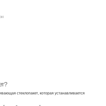
он
ет?
живающая стеклопакет, которая устанавливается