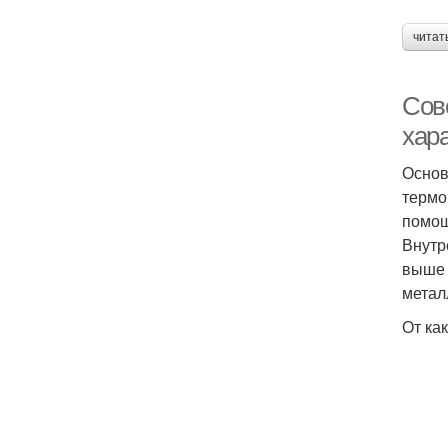
читат
Сове
хар
Основ
термо
помощ
Внутр
выше 
метал
От ка