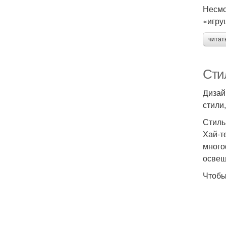
Несмо
«игру
читат
Сти
Дизай
стили
Стиль
Хай-т
много
освещ
Чтобы