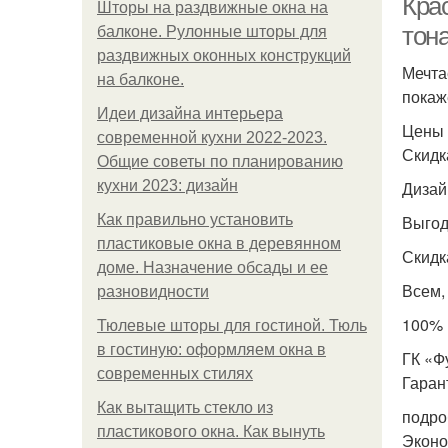
Кра
Шторы на раздвижные окна на
тон
балконе. Рулонные шторы для
раздвижных оконных конструкций
Мечта
на балконе.
покаж
Идеи дизайна интерьера
Цены 
современной кухни 2022-2023.
Скидк
Общие советы по планированию
кухни 2023: дизайн
Дизай
Как правильно установить
Выгод
пластиковые окна в деревянном
Скидк
доме. Назначение обсады и ее
Всем,
разновидности
100% 
Тюлевые шторы для гостиной. Тюль
в гостиную: оформляем окна в
ГК «Ф
современных стилях
Гаран
Как вытащить стекло из
подро
пластикового окна. Как вынуть
Эконо