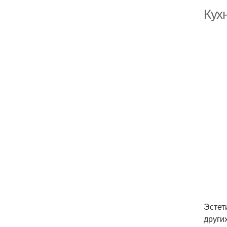
Кухн
Эстет
други