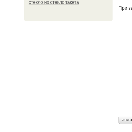
стекло из стеклопакета
При з
читат