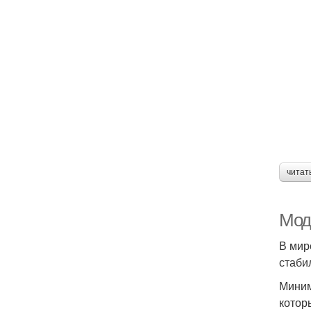
читат
Мод
В мир
стаби
Миним
котор