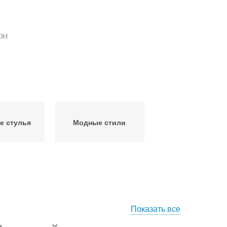
он
е стулья
Модные стили
Показать все