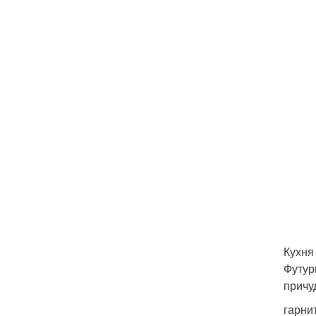
Кухня
Футур
причу
гарни