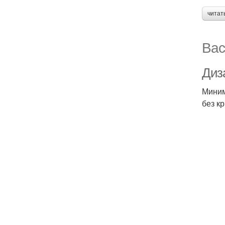
читат
Вас
Диз
Миним
без к