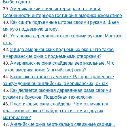
Выбор цвета
39.
Американский стиль интерьера в гостиной.
Особенности интерьера гостиной в американском стиле
40.
Как сшить подъемные шторы своими руками. Шьем
мягкую подъемную штору.
41.
Установка деревянных окон своими руками. Монтаж
окна
42.
2 вида американских подъемных окон. Что такое
американские окна с подъемными створками?
43.
Американские окна слайдеры вертикальные. Что
такое американские (английские) окна?
44.
Какие окна ставят в америке. Распространенные
заблуждения об английских (американских) окнах
45.
Как делается оконная деревянная рама своими
руками из брусков. Подробная технология
46.
Пластиковые окна слайдеры. Чем отличаются
пластиковые окна Слайдер от систем из других
материалов?
47.
Английские окна вертикально сдвижные своими..